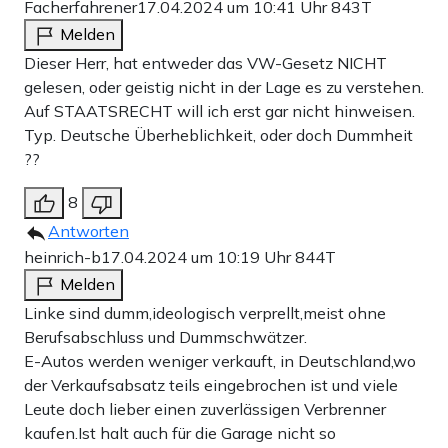
Facherfahrener
17.04.2024 um 10:41 Uhr
843T
Melden
Dieser Herr, hat entweder das VW-Gesetz NICHT
gelesen, oder geistig nicht in der Lage es zu verstehen.
Auf STAATSRECHT will ich erst gar nicht hinweisen.
Typ. Deutsche Überheblichkeit, oder doch Dummheit
??
8
Antworten
heinrich-b
17.04.2024 um 10:19 Uhr
844T
Melden
Linke sind dumm,ideologisch verprellt,meist ohne
Berufsabschluss und Dummschwätzer.
E-Autos werden weniger verkauft, in Deutschland,wo
der Verkaufsabsatz teils eingebrochen ist und viele
Leute doch lieber einen zuverlässigen Verbrenner
kaufen.Ist halt auch für die Garage nicht so