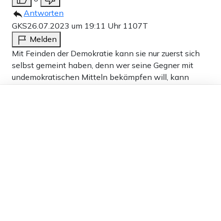
Antworten
GKS
26.07.2023 um 19:11 Uhr
1107T
Melden
Mit Feinden der Demokratie kann sie nur zuerst sich
selbst gemeint haben, denn wer seine Gegner mit
undemokratischen Mitteln bekämpfen will, kann
schwerlich ein Freund derselben sein. Projektion der
Dieser Artikel ist kostenlos für alle –
eigenen Defizite auf andere ist ja ein altbekanntes
dank
Freunden von Apollo News »
Phänomen.
0
Antworten
Konfuzius
26.07.2023 um 18:57 Uhr
1107T
Melden
Also wenn sich alle Altparteien entschließen, nicht
mit einer demokratisch gewählten Partei
zusammenzuarbeiten, obwohl es Wählerwille ist, was