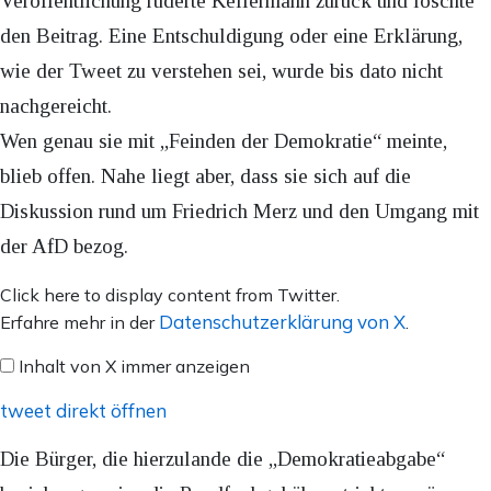
Veröffentlichung ruderte Kellermann zurück und löschte
den Beitrag. Eine Entschuldigung oder eine Erklärung,
wie der Tweet zu verstehen sei, wurde bis dato nicht
nachgereicht.
Wen genau sie mit „Feinden der Demokratie“ meinte,
blieb offen. Nahe liegt aber, dass sie sich auf die
Diskussion rund um Friedrich Merz und den Umgang mit
der AfD bezog.
Inhalt
Click here to display content from Twitter.
von
Datenschutzerklärung von X
Erfahre mehr in der
.
X
Inhalt von X immer anzeigen
anzeigen
tweet direkt öffnen
Die Bürger, die hierzulande die „Demokratieabgabe“