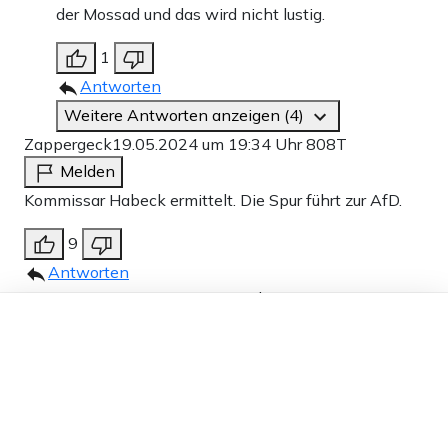
der Mossad und das wird nicht lustig.
1
Antworten
Weitere Antworten anzeigen (4)
Zappergeck
19.05.2024 um 19:34 Uhr
808T
Melden
Kommissar Habeck ermittelt. Die Spur führt zur AfD.
9
Antworten
Mesrine
19.05.2024 um 20:28 Uhr
808T
Dieser Artikel ist kostenlos für alle –
Melden
dank
Freunden von Apollo News »
Das bricht mir das Herz… leider nur die Nr.2
4
Antworten