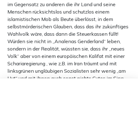
im Gegensatz zu anderen die ihr Land und seine
Menschen rücksichtslos und schutzlos einem
islamistischen Mob als Beute überlässt, in dem
selbstmörderischen Glauben, dass das ihr zukünftiges
Wahlvolk wäre, dass dann die Steuerkassen füllt!
Würden sie nicht in „Analenas Genderland“ leben,
sondern in der Realität, wüssten sie, dass ihr „neues
Volk“ aber von einem europäischen Kalifat mit einer
Schariaregierung , wie z,B. im Iran träumt und mit
linksgrünen ungläubigen Sozialisten sehr wenig „am
Hut“ und mit ihnen auch sonst nichts Gutes im Sinn
Dieser Artikel ist kostenlos für alle –
haben!
dank
Freunden von Apollo News »
6
Antworten
Thomas
15.11.2023 um 22:58 Uhr
996T
Melden
Wir bräuchten in Deutschland auch so einen starken