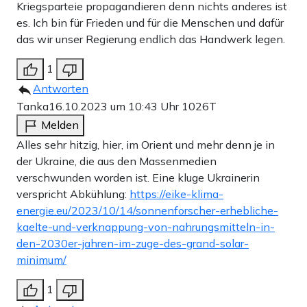
Kriegsparteie propagandieren denn nichts anderes ist
es. Ich bin für Frieden und für die Menschen und dafür
das wir unser Regierung endlich das Handwerk legen.
1
Antworten
Tanka
16.10.2023 um 10:43 Uhr
1026T
Melden
Alles sehr hitzig, hier, im Orient und mehr denn je in
der Ukraine, die aus den Massenmedien
verschwunden worden ist. Eine kluge Ukrainerin
verspricht Abkühlung:
https://eike-klima-
energie.eu/2023/10/14/sonnenforscher-erhebliche-
kaelte-und-verknappung-von-nahrungsmitteln-in-
den-2030er-jahren-im-zuge-des-grand-solar-
minimum/
1