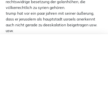
rechtswidrige besetzung der golanhöhen, die
völkerrechtlich zu syrien gehören.
trump hat vor ein paar jahren mit seiner äußerung,
dass er jerusalem als hauptstadt usraels anerkennt
auch nicht gerade zu deeskalation beigetragen usw.
usw.
auch hier gilt wie immer: diplomatie vor gewalt!
Dieser Artikel ist kostenlos für alle –
und hierfür sollten auch alle palästinenser selber
dank
Freunden von Apollo News »
mithelfen, die hamas zu entmachten und zu
zerschlagen, anstatt die zu bejubeln.
sonst machen die sich unglaubwürdig, wenns um den
wunsch nach frieden geht.
1
Antworten
Holger P.
16.10.2023 um 11:15 Uhr
1026T
Melden
Die Palästinenser werden es nicht tun, die Hamas