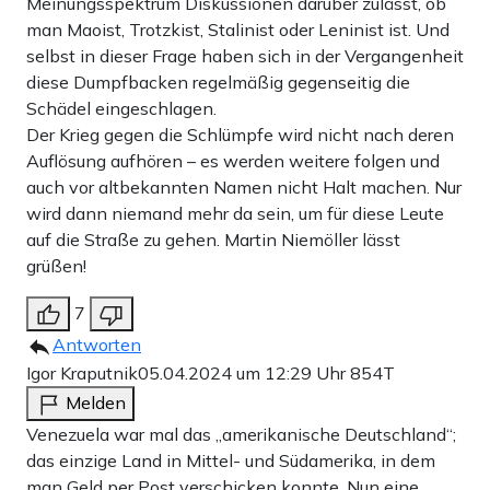
Meinungsspektrum Diskussionen darüber zulässt, ob
man Maoist, Trotzkist, Stalinist oder Leninist ist. Und
selbst in dieser Frage haben sich in der Vergangenheit
diese Dumpfbacken regelmäßig gegenseitig die
Schädel eingeschlagen.
Der Krieg gegen die Schlümpfe wird nicht nach deren
Auflösung aufhören – es werden weitere folgen und
auch vor altbekannten Namen nicht Halt machen. Nur
wird dann niemand mehr da sein, um für diese Leute
auf die Straße zu gehen. Martin Niemöller lässt
grüßen!
7
Antworten
Igor Kraputnik
05.04.2024 um 12:29 Uhr
854T
Melden
Venezuela war mal das „amerikanische Deutschland“;
das einzige Land in Mittel- und Südamerika, in dem
man Geld per Post verschicken konnte. Nun eine