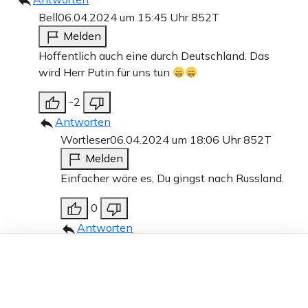
Bell
06.04.2024 um 15:45 Uhr
852T
Melden
Hoffentlich auch eine durch Deutschland. Das
wird Herr Putin für uns tun
-2
Antworten
Wortleser
06.04.2024 um 18:06 Uhr
852T
Melden
Einfacher wäre es, Du gingst nach Russland.
0
Antworten
shortcut
07.04.2024 um 19:00 Uhr
851T
Dieser Artikel ist kostenlos für alle –
dank
Freunden von Apollo News »
Melden
Wozu braucht man Fakten, wenn man
ne Meinung hat? Ich war grad einen