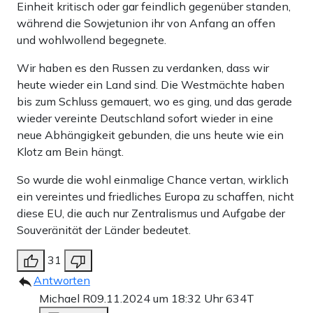
ist der Weg zur Einheit der Deutschen frei. High vor
Einheit kritisch oder gar feindlich gegenüber standen,
Glück sitzen Kohl und Genscher in der folgenden
während die Sowjetunion ihr von Anfang an offen
und wohlwollend begegnete.
Pressekonferenz. Der eine sagt zum anderen: „Eigentlich
müssten wir uns jetzt besaufen.“ Im Flugzeug hebt Kohl
Wir haben es den Russen zu verdanken, dass wir
heute wieder ein Land sind. Die Westmächte haben
dann endlich das Glas – „auf Deutschland“. Aber erst
bis zum Schluss gemauert, wo es ging, und das gerade
muss die Einheit noch gemacht werden.
wieder vereinte Deutschland sofort wieder in eine
neue Abhängigkeit gebunden, die uns heute wie ein
Die kommt im Rekordtempo – vom Ja Gorbatschows bis
Klotz am Bein hängt.
zur Unterzeichnung des Einheitsvertrages vergehen nur
So wurde die wohl einmalige Chance vertan, wirklich
wenige Monate. Dass man die Einheit so schnell
ein vereintes und friedliches Europa zu schaffen, nicht
umsetzen könnte, hätte niemand geglaubt. Und auch,
diese EU, die auch nur Zentralismus und Aufgabe der
Souveränität der Länder bedeutet.
wenn die eigentlich schon absurd schnelle Vereinigung
zweier gänzlich unterschiedlicher Staaten auch viele
31
Schäden verursacht hat – dass man sie umsetzte, ist das
Antworten
Michael R
09.11.2024 um 18:32 Uhr
634T
historische Verdienst Helmut Kohls. Das Zeitfenster war