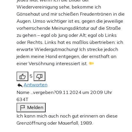
Punkte-Plan zur Einheit folgt prompt. Mit ihm als
Wiedervereinigung sehe, bekomme ich
Gänsehaut und mir schießen Freudentränen in die
Regierungserklärung trumpft der Bundeskanzler im
Augen. Umso wichtiger ist es, gegen die jeweilige
Parlament auf. Der FDP-Vorsitzende Graf Lambsdorff
vorherrschende Meinungsdiktatur auf die Straße
fragt vorher erbost, ob er diesen Plan mal sehen dürfte –
zu gehen – egal ob Jung oder Alt; egal ob Links
oder Rechts. Links hat es maßlos übertrieben: ich
Kohl sagt nein. Auch Außenminister Genscher weiß
erwarte Wiedergutmachung! Ich strecke jedoch
nichts.
jedem meine Hand entgegen, der ernsthaft an
einer Versöhnung interessiert ist.
Kohl spricht von „konföderativen Strukturen zwischen
beiden Staaten“, die er aufbauen wolle – „mit dem Ziel,
5
Antworten
eine Föderation, das heißt eine bundesstaatliche Ordnung
Name ...vergeben?
09.11.2024 um 20:09 Uhr
in Deutschland zu schaffen“. Kohl sagt: „Wie ein
634T
wiedervereintes Deutschland schließlich aussehen wird –
Melden
das weiß heute niemand. Dass aber die Einheit kommen
Ich kann mich auch noch gut erinnern an diese
Grenzöffnung oder Mauerfall, 1989.
wird, wenn die Menschen in Deutschland sie wollen –