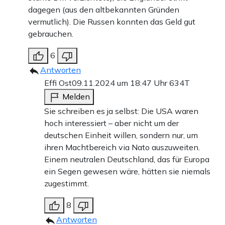
kommen können. Grüne und SPD protestierten gegen die
dagegen (aus den altbekannten Gründen
Deutsche Einheit: wäre es nach ihnen gegangen, die
vermutlich). Die Russen konnten das Geld gut
Deutschen wären heute noch in zwei Staaten geteilt.
gebrauchen.
6
Teilen:
Antworten
Zu den Kommentaren (251)
Effi Ost
09.11.2024 um 18:47 Uhr
634T
Melden
Sie schreiben es ja selbst: Die USA waren
Einmalig
Monatlich
hoch interessiert – aber nicht um der
Apollo News unterstützen
deutschen Einheit willen, sondern nur, um
ihren Machtbereich via Nato auszuweiten.
Zahlungsoptionen:
Pay
Pay
Einem neutralen Deutschland, das für Europa
ein Segen gewesen wäre, hätten sie niemals
25 €
10 €
15 €
50 €
100 €
zugestimmt.
8
Antworten
Weiter zum Zahlen