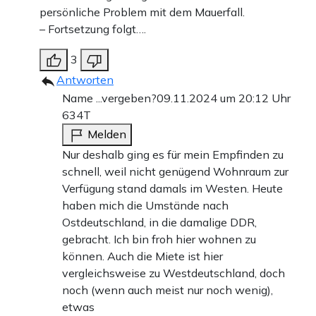
persönliche Problem mit dem Mauerfall.
freundlich ausgedrückt. Meine britische Kollegin
– Fortsetzung folgt….
(Margaret Thatcher, Anm. d. Red.) war wild – das ist
auch freundlich ausgedrückt.“ Auch die USA waren
3
Antworten
pikiert – aber Washington unterstützte Kohls Kurs
Name ...vergeben?
09.11.2024 um 20:12 Uhr
trotzdem. Den Widerstand Mitterrands räumte er mit
634T
einem persönlichen Treffen aus dem Weg und machte ihm
Melden
ein Zugeständnis – das Ende der starken D-Mark. Der
Nur deshalb ging es für mein Empfinden zu
Euro wurde zum Preis der deutschen Einheit. Die
schnell, weil nicht genügend Wohnraum zur
Verfügung stand damals im Westen. Heute
notorisch-antideutsche Margaret Thatcher wird von den
haben mich die Umstände nach
Ereignissen schlicht überholt. Sie habe noch „Himmel und
Ostdeutschland, in die damalige DDR,
Hölle in Bewegung gesetzt“, sagt Kohl, um die Einheit zu
gebracht. Ich bin froh hier wohnen zu
können. Auch die Miete ist hier
verhindern und zu bremsen. Doch auch die „Eiserne
vergleichsweise zu Westdeutschland, doch
Lady“ musste sich am Ende nur fügen. Das Tempo geben
noch (wenn auch meist nur noch wenig),
die Deutschen vor – insbesondere die Ostdeutschen.
etwas