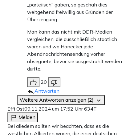
„parteiisch“ gaben, so geschah dies
fliegt Kohl nach Moskau, um sich das Ja zu holen. Sein
weitgehend freiwillig aus Gründen der
unabgesprochener 10-Punkte-Plan hat auch die Sowjets
Überzeugung.
irritiert. Aber die Wirtschaftskrise der UdSSR kommt
Man kann das nicht mit DDR-Medien
Kohl gelegen, und die starke D-Mark überzeugt
vergleichen, die ausschließlich staatlich
Gorbatschow am Ende mindestens genauso wie das
waren und wo Honecker jede
Abendnachrichtensendung vorher
Argument vom Selbstbestimmungsrecht der Völker.
absegnete, bevor sie ausgestrahlt werden
durfte.
GORBATSCHOW MACHT DEN WEG
20
FREI
Antworten
Weitere Antworten anzeigen (2)
Die Wiedervereinigung „ist Sache der Bundesrepublik
Effi Ost
09.11.2024 um 17:52 Uhr
634T
Melden
Deutschland und der Deutschen Demokratischen
Bei alledem sollten wir beachten, dass es die
Republik“, erklärt der Generalsekretär schließlich. Damit
westlichen Alliierten waren, die einer deutschen