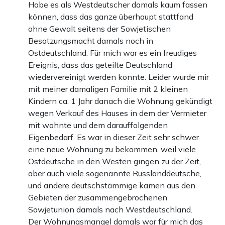
dessen bin ich sicher.“ Applaus, auch bei der Opposition.
Habe es als Westdeutscher damals kaum fassen
können, dass das ganze überhaupt stattfand
Genscher, der kurz zuvor noch pikiert war, sagt zu Kohl:
ohne Gewalt seitens der Sowjetischen
„Das war eine große Rede“. Die vielleicht größte Rede
Besatzungsmacht damals noch in
seiner Kanzlerschaft.
Ostdeutschland. Für mich war es ein freudiges
Ereignis, dass das geteilte Deutschland
wiedervereinigt werden konnte. Leider wurde mir
FRANZOSEN „BELEIDIGT“, BRITEN
mit meiner damaligen Familie mit 2 kleinen
„WILD“ – DIE EINHEIT KAM
Kindern ca. 1 Jahr danach die Wohnung gekündigt
wegen Verkauf des Hauses in dem der Vermieter
TROTZDEM
mit wohnte und dem darauffolgenden
Eigenbedarf. Es war in dieser Zeit sehr schwer
eine neue Wohnung zu bekommen, weil viele
Das politische Bonn hat er in diesem Moment hinter sich
Ostdeutsche in den Westen gingen zu der Zeit,
– aber die Verbündeten im Westen werden böse mit dem
aber auch viele sogenannte Russlanddeutsche,
und andere deutschstämmige kamen aus den
Kanzler. Er hatte sie nicht informiert, erstmals
Gebieten der zusammengebrochenen
Deutschland-Politik ohne die Besatzer gemacht.
Sowjetunion damals nach Westdeutschland.
„François Mitterrand war beleidigt – das ist noch
Der Wohnungsmangel damals war für mich das