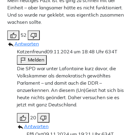
Mein heutiges Fazit ist: es ging zu schnell mit der
Einheit – aber langsamer hätte es nicht funktioniert.
Doch Kohl wollte nicht nur über die deutsche Einheit
Und so wurde nur geklebt, was eigentlich zusammen
sprechen – er wollte sie auch umsetzen. Im Geheimen
wachsen sollte.
scharte er die engsten Vertrauten um sich. Nicht in Bonn,
52
wo er Indiskretionen und Lecks fürchtete, sondern in
Antworten
seiner pfälzischen Heimat Oggersheim. Sie formulierten
Katzenfreund
09.11.2024 um 18:48 Uhr
634T
gemeinsam den 10-Punkte-Plan, der die Grundlage zur
Melden
Wiedervereinigung wurde. Niemand wusste davon – nicht
Die SPD war unter Lafontaine kurz davor, die
Volkskammer als demokratisch gewähltes
die Alliierten Besatzungsmächte, nicht der Bundestag,
Parlament – und damit auch die DDR –
nicht mal das Kabinett und der Koalitionspartner FDP.
anzuerkennen. An diesem (Un)Geist hat sich bis
Abgetippt wurden sie von Helmut Kohls Ehefrau
heute nichts geändert. Daher versuchen sie es
jetzt mit ganz Deutschland.
Hannelore auf einer kleinen Reiseschreibmaschine. Sie
schrieb damit wortwörtlich Geschichte.
20
Antworten
Effi Ost
09.11.2024 um 19:21 Uhr
634T