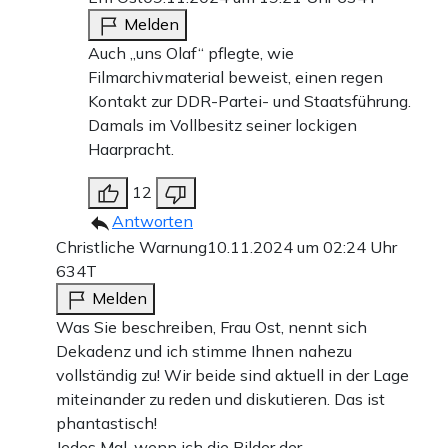
Werbung
Melden
Auch „uns Olaf“ pflegte, wie
Filmarchivmaterial beweist, einen regen
Kontakt zur DDR-Partei- und Staatsführung.
Damals im Vollbesitz seiner lockigen
Haarpracht.
12
Antworten
Christliche Warnung
10.11.2024 um 02:24 Uhr
634T
Melden
Zwei wichtige Verbündete hat Kohl dafür gefunden – die
Was Sie beschreiben, Frau Ost, nennt sich
USA und Michail Gorbatschow. Letzterer schickt einen
Dekadenz und ich stimme Ihnen nahezu
ihm vertrauten Deutschland-Experten aus dem ZK nach
vollständig zu! Wir beide sind aktuell in der Lage
miteinander zu reden und diskutieren. Das ist
Bonn. Dieser spricht – unautorisiert, wie er später zugibt –
phantastisch!
von Wiedervereinigung. Kohl ergreift die Chance, der 10-
Jedes Mal, wenn ich die Bilder der