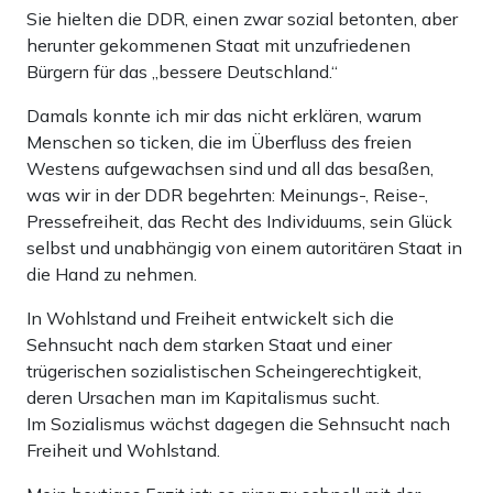
westdeutschen Gesellschaft, dem Feuilleton oder den
Sie hielten die DDR, einen zwar sozial betonten, aber
Sozialdemokraten und Grünen gegangen, wäre
herunter gekommenen Staat mit unzufriedenen
Bürgern für das „bessere Deutschland.“
Deutschland noch heute ein geteiltes Land.
Damals konnte ich mir das nicht erklären, warum
Helmut Kohl holte die Ostdeutschen dort ab, wo sie
Menschen so ticken, die im Überfluss des freien
standen – auf Augenhöhe. Es war eine historische Rede,
Westens aufgewachsen sind und all das besaßen,
was wir in der DDR begehrten: Meinungs-, Reise-,
die Kohl am 19. Dezember 1989 vor den Ruinen der
Pressefreiheit, das Recht des Individuums, sein Glück
Frauenkirche in Dresden hielt. Er drückte Respekt vor den
selbst und unabhängig von einem autoritären Staat in
Ostdeutschen und ihrem Recht aus, ihre Zukunft selbst zu
die Hand zu nehmen.
bestimmen: „Wir respektieren das, was sie entscheiden.“
In Wohlstand und Freiheit entwickelt sich die
Er erklärte aber: „Mein Ziel bleibt, wenn die
Sehnsucht nach dem starken Staat und einer
trügerischen sozialistischen Scheingerechtigkeit,
geschichtliche Stunde es zulässt, die Einheit unserer
deren Ursachen man im Kapitalismus sucht.
Nation.“ Jubelstürme auf dem Neumarkt, wo tausende
Im Sozialismus wächst dagegen die Sehnsucht nach
DDR-Bürger dem Kanzler zuhören. Sie wollten nicht mehr
Freiheit und Wohlstand.
Ostdeutsche, sondern Deutsche sein.