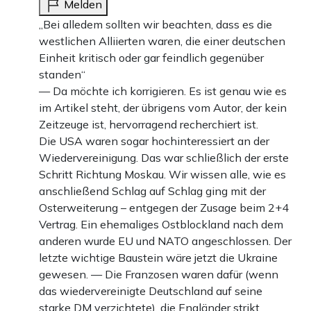
Melden
eng – kurz nach der Einheit setzten Putschisten
„Bei alledem sollten wir beachten, dass es die
Gorbatschow ab, mit ihm wäre auch die Gelegenheit zur
westlichen Alliierten waren, die einer deutschen
Einheit weggewesen.
Einheit kritisch oder gar feindlich gegenüber
standen“
Wer heute, am neunten November, an den Mauerfall
— Da möchte ich korrigieren. Es ist genau wie es
im Artikel steht, der übrigens vom Autor, der kein
denkt, soll auch bedenken, was danach kam und wem wir
Zeitzeuge ist, hervorragend recherchiert ist.
die Einheit zu verdanken haben. Kohl ergriff den Mantel
Die USA waren sogar hochinteressiert an der
der Geschichte – dass in diesem Moment ein deutscher
Wiedervereinigung. Das war schließlich der erste
Schritt Richtung Moskau. Wir wissen alle, wie es
Patriot die Geschicke bestimmen konnte, war ein
anschließend Schlag auf Schlag ging mit der
historischer Glücksfall. Viele meinen heute hämisch,
Osterweiterung – entgegen der Zusage beim 2+4
Kohl wäre nur zur richtigen Zeit am richtigen Ort
Vertrag. Ein ehemaliges Ostblockland nach dem
anderen wurde EU und NATO angeschlossen. Der
gewesen. Aber die Wiedervereinigung ist ihm nicht
letzte wichtige Baustein wäre jetzt die Ukraine
einfach so zugefallen – wäre gerade er nicht zur richtigen
gewesen. — Die Franzosen waren dafür (wenn
Zeit am richtigen Ort gewesen, hätte alles anders
das wiedervereinigte Deutschland auf seine
starke DM verzichtete), die Engländer strikt