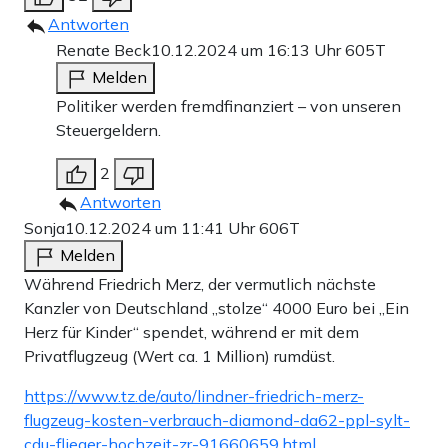
Antworten
Renate Beck
10.12.2024 um 16:13 Uhr
605T
Melden
Politiker werden fremdfinanziert – von unseren
Steuergeldern.
2
Antworten
Sonja
10.12.2024 um 11:41 Uhr
606T
Melden
Während Friedrich Merz, der vermutlich nächste
Kanzler von Deutschland „stolze“ 4000 Euro bei „Ein
Herz für Kinder“ spendet, während er mit dem
Privatflugzeug (Wert ca. 1 Million) rumdüst.
https://www.tz.de/auto/lindner-friedrich-merz-
flugzeug-kosten-verbrauch-diamond-da62-ppl-sylt-
cdu-flieger-hochzeit-zr-91660659.html