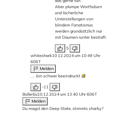
das gerne tun.
Aber plumpe Worthülsen
und lächerliche
Unterstellungen von
blindem Fanatismus
werden grundsätzlich nur
mit Daumen runter bestraft.
5
whiteshark
10.12.2024 um 10:49 Uhr
606T
Melden
……bin schwer beeindruckt
-11
Bullerbü
10.12.2024 um 13:40 Uhr
606T
Melden
Du magst den Deep State, stimmts sharky?