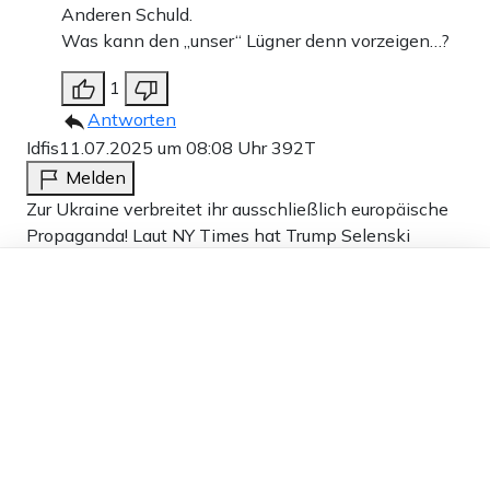
Anderen Schuld.
Was kann den „unser“ Lügner denn vorzeigen…?
1
Antworten
Idfis
11.07.2025 um 08:08 Uhr
392T
Melden
Zur Ukraine verbreitet ihr ausschließlich europäische
Propaganda! Laut NY Times hat Trump Selenski
gesagt er versucht 10 Patriot Raketen aufzutreiben
Dieser Artikel ist kostenlos für alle –
nicht zu liefern. Berichtet doch mal was Rutte wörtlich
dank
Freunden von Apollo News »
sagt „…Niederlage des Westens in der
Rüstungsproduktion…“, insbesondere
Produktionszahlen und Kosten.
5
Antworten
Horty
11.07.2025 um 08:29 Uhr
392T