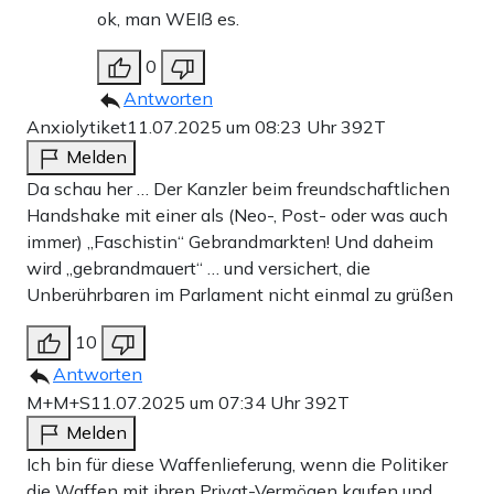
ok, man WEIß es.
0
Antworten
Anxiolytiket
11.07.2025 um 08:23 Uhr
392T
Melden
Da schau her … Der Kanzler beim freundschaftlichen
Handshake mit einer als (Neo-, Post- oder was auch
immer) „Faschistin“ Gebrandmarkten! Und daheim
wird „gebrandmauert“ … und versichert, die
Unberührbaren im Parlament nicht einmal zu grüßen
10
Antworten
M+M+S
11.07.2025 um 07:34 Uhr
392T
Melden
Ich bin für diese Waffenlieferung, wenn die Politiker
die Waffen mit ihren Privat-Vermögen kaufen und