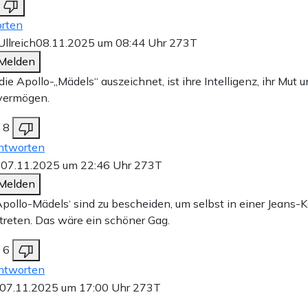
rten
Ullreich
08.11.2025 um 08:44 Uhr
273T
Melden
ie Apollo-„Mädels“ auszeichnet, ist ihre Intelligenz, ihr Mut u
vermögen.
8
ntworten
2
07.11.2025 um 22:46 Uhr
273T
Melden
Apollo-Mädels‘ sind zu bescheiden, um selbst in einer Jeans-
treten. Das wäre ein schöner Gag.
6
ntworten
07.11.2025 um 17:00 Uhr
273T