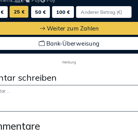
onen:
Pay
Pay
25 €
 €
50 €
100 €
Weiter zum Zahlen
Bank-Überweisung
Werbung
tar schreiben
mmentare