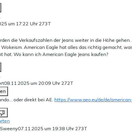
n
025 um 17:22 Uhr
273T
rden die Verkaufszahlen der Jeans weiter in die Höhe gehen. A
 Wokeism. American Eagle hat alles das richtig gemacht, wa
t hat. Wo kann ich American Eagle Jeans kaufen?
n
rt
08.11.2025 um 20:09 Uhr
272T
den
lando… oder direkt bei AE.
https://www.aeo.eu/de/de/american
rten
y Sweeny
07.11.2025 um 19:38 Uhr
273T