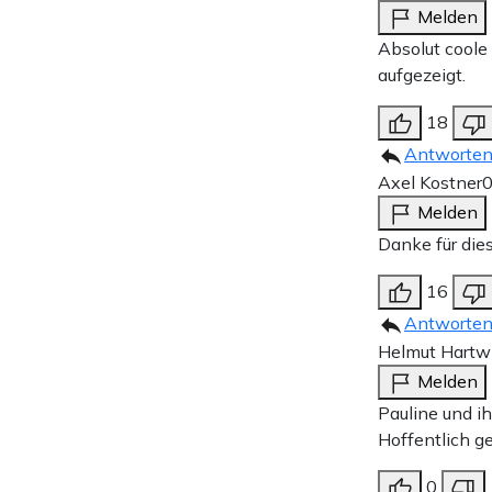
Melden
Absolut coole
aufgezeigt.
18
Antworte
Axel Kostner
0
Melden
Danke für die
16
Antworte
Helmut Hartw
Melden
Pauline und i
Hoffentlich ge
0