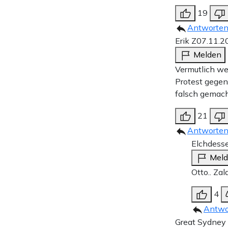
19
Antworte
Erik Z
07.11.2
Melden
Vermutlich we
Protest gegen
falsch gemach
21
Antworte
Elchdesse
Mel
Otto.. Za
4
Antwo
Great Sydne