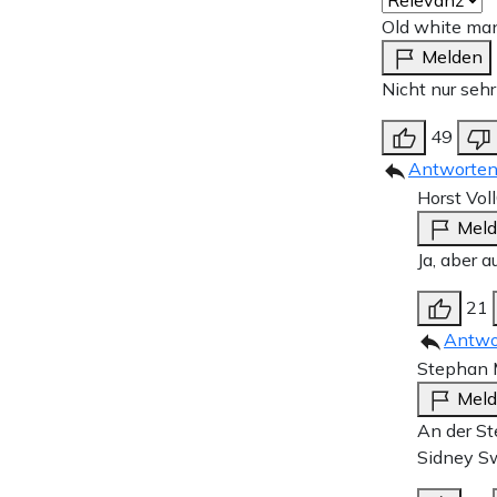
Old white ma
Melden
Nicht nur seh
49
Antworte
Horst Voll
Mel
Ja, aber 
21
Antwo
Stephan M
Mel
An der St
Sidney S