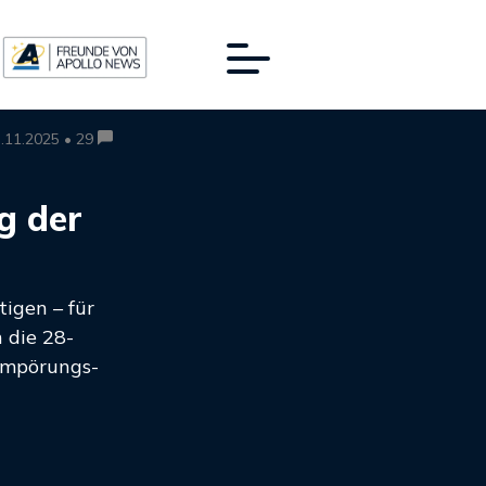
.11.2025 • 29
g der
igen – für
 die 28-
 Empörungs-