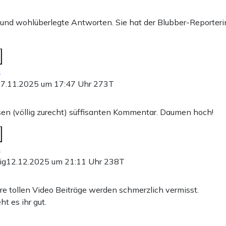
 und wohlüberlegte Antworten. Sie hat der Blubber-Reporteri
n
7.11.2025 um 17:47 Uhr
273T
sen (völlig zurecht) süffisanten Kommentar. Daumen hoch!
n
ig
12.12.2025 um 21:11 Uhr
238T
hre tollen Video Beiträge werden schmerzlich vermisst.
ht es ihr gut.