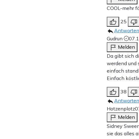
COOL-mehr fäl
25
Antworte
Gudrun
07.
Melden
Da gibt sich 
werdend und 
einfach stand
Einfach köstli
38
Antworte
Hotzenplotz
0
Melden
Sidney Sweeney
sie das alles 