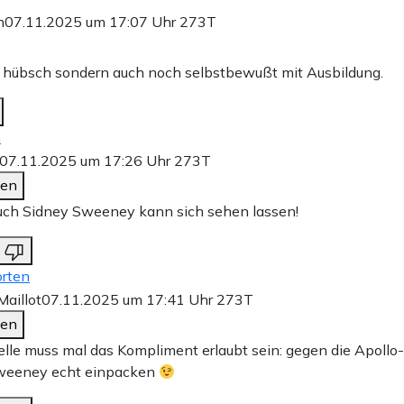
n
07.11.2025 um 17:07 Uhr
273T
r hübsch sondern auch noch selbstbewußt mit Ausbildung.
n
07.11.2025 um 17:26 Uhr
273T
den
auch Sidney Sweeney kann sich sehen lassen!
rten
aillot
07.11.2025 um 17:41 Uhr
273T
den
elle muss mal das Kompliment erlaubt sein: gegen die Apoll
weeney echt einpacken