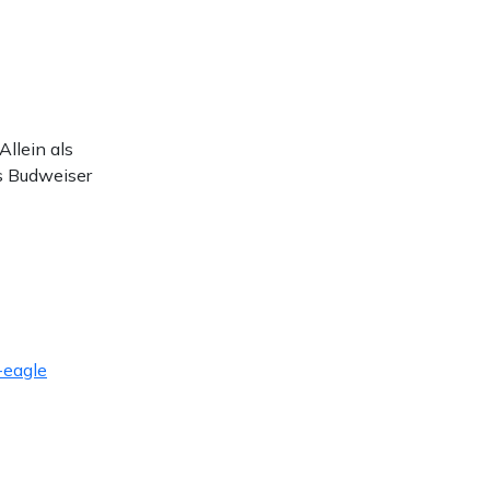
llein als
s Budweiser
-eagle