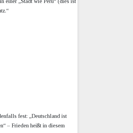
 einer „Stadt wie Peru“ (dies ist
tz.“
nfalls fest: „Deutschland ist
en“ – Frieden heißt in diesem