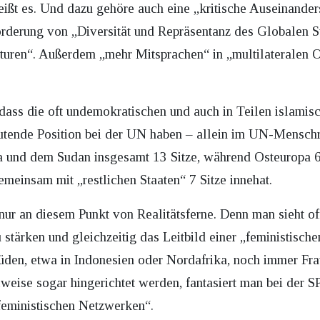
eißt es. Und dazu gehöre auch eine „kritische Auseinander
örderung von „Diversität und Repräsentanz des Globalen
kturen“. Außerdem „mehr Mitsprachen“ in „multilateralen O
dass die oft undemokratischen und auch in Teilen islamis
tende Position bei der UN haben – allein im UN-Menschre
 und dem Sudan insgesamt 13 Sitze, während Osteuropa 6
meinsam mit „restlichen Staaten“ 7 Sitze innehat.
nur an diesem Punkt von Realitätsferne. Denn man sieht of
u stärken und gleichzeitig das Leitbild einer „feministisch
üden, etwa in Indonesien oder Nordafrika, noch immer Fr
lweise sogar hingerichtet werden, fantasiert man bei der
feministischen Netzwerken“.