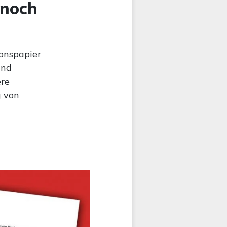
 noch
ionspapier
and
ere
g von