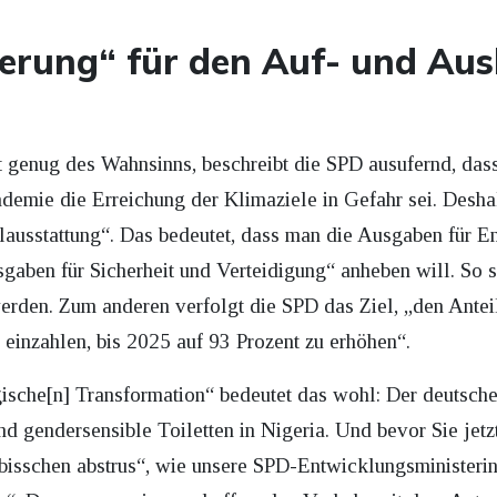
erung“ für den Auf- und Au
t genug des Wahnsinns, beschreibt die SPD ausufernd, das
demie die Erreichung der Klimaziele in Gefahr sei. Deshal
telausstattung“. Das bedeutet, dass man die Ausgaben für
gaben für Sicherheit und Verteidigung“ anheben will. So 
erden. Zum anderen verfolgt die SPD das Ziel, „den Anteil
einzahlen, bis 2025 auf 93 Prozent zu erhöhen“.
sche[n] Transformation“ bedeutet das wohl: Der deutsche 
d gendersensible Toiletten in Nigeria. Und bevor Sie jetz
 „bisschen abstrus“, wie unsere SPD-Entwicklungsministeri