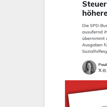
Steuer
höhere
Die SPD-Bun
ausufernd i
übernimmt da
Ausgaben fü
Sozialhilfes
Paul
@_