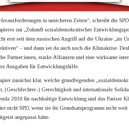
Herausforderungen in unsicheren Zeiten“, schreibt die SP
papieres zur „Zukunft sozialdemokratischer Entwicklungspo
icht erst seit dem russischen Angriff auf die Ukraine „im 
ktiven“ – und dann sei da auch noch die Klimakrise. Desha
he Partner:innen, starke Allianzen und eine wirksame int
ere Ausgaben für Entwicklungshilfe.
papier zunächst klar, welche grundlegenden „sozialdemokra
t, (Geschlechter-) Gerechtigkeit und internationale Solida
nda 2030 für nachhaltige Entwicklung und das Pariser K
äre nicht SPD, wenn sie ihr Grundsatzprogramm nicht weit
tgeist angepasst hätte.