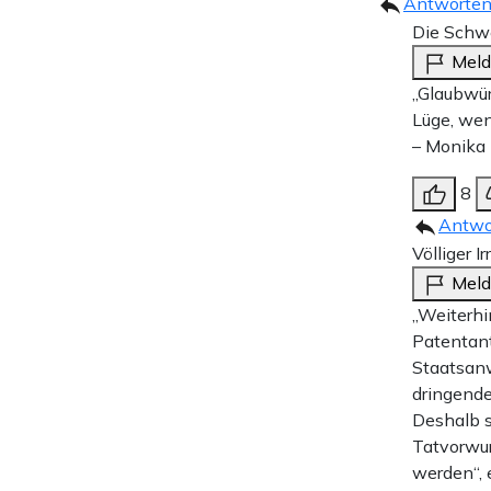
Antworte
Die Schw
Mel
„Glaubwür
Lüge, wenn
– Monika
8
Antwo
Völliger Ir
Mel
„Weiterhi
Patentant
Staatsanw
dringende
Deshalb s
Tatvorwur
werden“, 