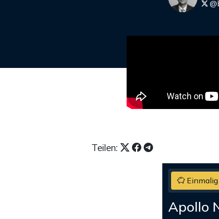
@b
Teilen:
Einmalig
Apollo 