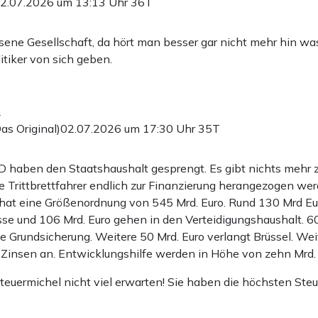
2.07.2026 um 13:13 Uhr
36T
sene Gesellschaft, da hört man besser gar nicht mehr hin wa
itiker von sich geben.
n
as Original)
02.07.2026 um 17:30 Uhr
35T
 haben den Staatshaushalt gesprengt. Es gibt nichts mehr zu
e Trittbrettfahrer endlich zur Finanzierung herangezogen wer
hat eine Größenordnung von 545 Mrd. Euro. Rund 130 Mrd Eur
se und 106 Mrd. Euro gehen in den Verteidigungshaushalt. 60
ue Grundsicherung. Weitere 50 Mrd. Euro verlangt Brüssel. Wei
n Zinsen an. Entwicklungshilfe werden in Höhe von zehn Mrd. E
teuermichel nicht viel erwarten! Sie haben die höchsten St