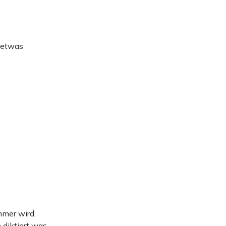
t etwas
mmer wird.
 diktiert was