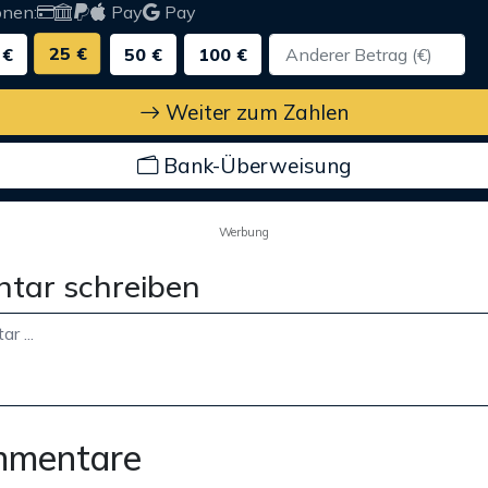
onen:
Pay
Pay
25 €
 €
50 €
100 €
Weiter zum Zahlen
Bank-Überweisung
Werbung
tar schreiben
mmentare