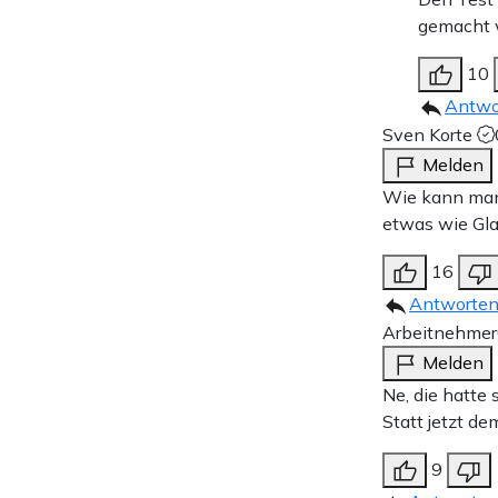
gemacht w
10
Antwo
Sven Korte
Melden
Wie kann man 
etwas wie Gla
16
Antworte
Arbeitnehmer
Melden
Ne, die hatte
Statt jetzt d
9