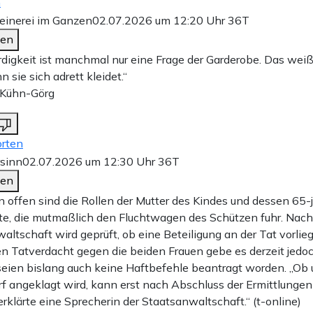
n
einerei im Ganzen
02.07.2026 um 12:20 Uhr
36T
den
digkeit ist manchmal nur eine Frage der Garderobe. Das weiß
 sie sich adrett kleidet.“
 Kühn-Görg
rten
rsinn
02.07.2026 um 12:30 Uhr
36T
den
n offen sind die Rollen der Mutter des Kindes und dessen 65-j
e, die mutmaßlich den Fluchtwagen des Schützen fuhr. Nac
altschaft wird geprüft, ob eine Beteiligung an der Tat vorlieg
n Tatverdacht gegen die beiden Frauen gebe es derzeit jedoc
eien bislang auch keine Haftbefehle beantragt worden. „Ob
f angeklagt wird, kann erst nach Abschluss der Ermittlunge
erklärte eine Sprecherin der Staatsanwaltschaft.“ (t-online)