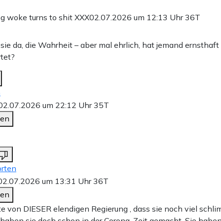
g woke turns to shit XXX
02.07.2026 um 12:13 Uhr
36T
 sie da, die Wahrheit – aber mal ehrlich, hat jemand ernsthaf
tet?
n
02.07.2026 um 22:12 Uhr
35T
den
rten
02.07.2026 um 13:31 Uhr
36T
den
te von DIESER elendigen Regierung , dass sie noch viel schli
haben sie doch schon in der Corona-Zeit gemacht. Sie haben