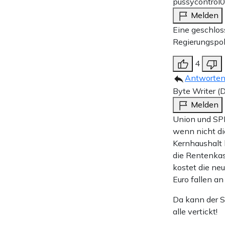
pussycontrol
0
Melden
Eine geschlos
Regierungspol
4
Antworte
Byte Writer (D
Melden
Union und SPD
wenn nicht di
Kernhaushalt 
die Rentenkas
kostet die ne
Euro fallen a
Da kann der S
alle vertickt!