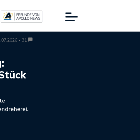
.07.2026 • 31
:
 Stück
te
endreherei.