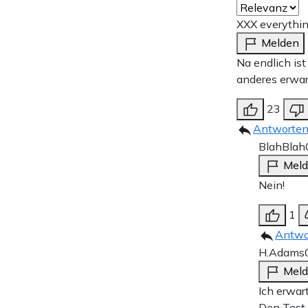
XXX everythin
Melden
Na endlich ist
anderes erwar
23
Antworte
BlahBlah
Mel
Nein!
1
Antwo
H.Adams
Mel
Ich erwar
Den Test 