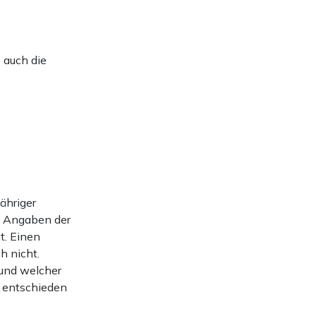
 auch die
ähriger
h Angaben der
t. Einen
h nicht.
 und welcher
n entschieden