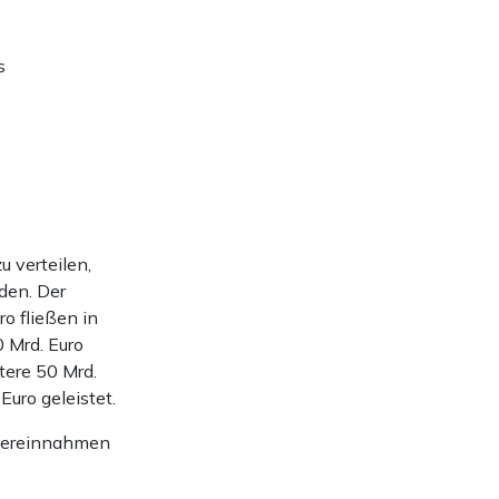
s
 verteilen,
den. Der
o fließen in
 Mrd. Euro
tere 50 Mrd.
uro geleistet.
euereinnahmen