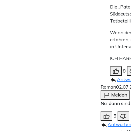
Die „Pate
Süddeutsc
Tatbeteili
Wenn der 
erfahren, 
in Unters
ICH HAB
8
Antwo
Roman
02.07.
Melden
Na, dann sind
5
Antworte