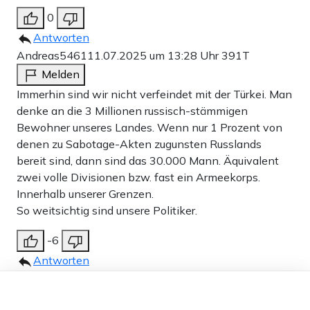
0
Antworten
Andreas5461
11.07.2025 um 13:28 Uhr
391T
Melden
Immerhin sind wir nicht verfeindet mit der Türkei. Man
denke an die 3 Millionen russisch-stämmigen
Bewohner unseres Landes. Wenn nur 1 Prozent von
denen zu Sabotage-Akten zugunsten Russlands
bereit sind, dann sind das 30.000 Mann. Äquivalent
zwei volle Divisionen bzw. fast ein Armeekorps.
Innerhalb unserer Grenzen.
So weitsichtig sind unsere Politiker.
-6
Antworten
Renate Bockmann
11.07.2025 um 14:50 Uhr
Dieser Artikel ist kostenlos für alle –
391T
dank
Freunden von Apollo News »