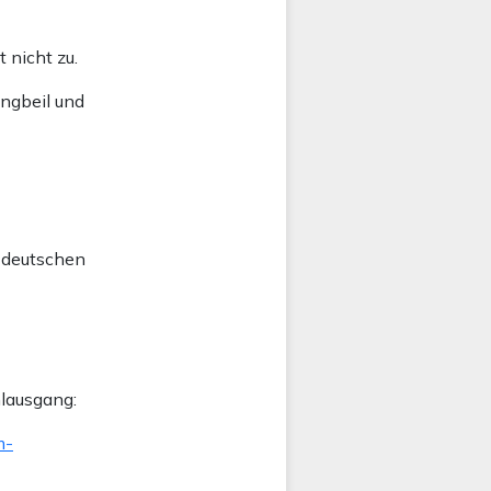
 nicht zu.
ingbeil und
m deutschen
hlausgang:
m-