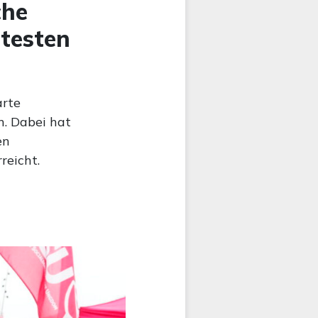
che
htesten
arte
n. Dabei hat
en
reicht.