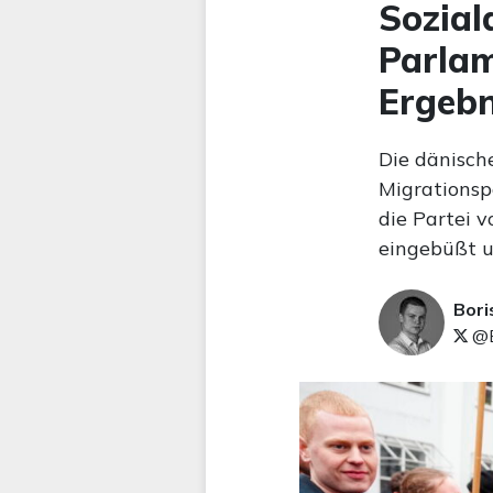
Sozia
Parlam
Ergebn
Die dänisch
Migrationsp
die Partei 
eingebüßt u
Bori
@B