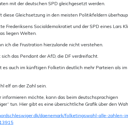
ten mit der deutschen SPD gleichgesetzt werden.
fft diese Gleichsetzung in den meisten Politikfeldern überhaupt
e Frederiksens Socialdemokratiet und der SPD eines Lars Kl
Bas liegen Welten.
 ich die Frustration hierzulande nicht verstehen.
 sich das Pendant der AfD, die DF verdreifacht.
t es auch im künftigen Folketin deutlich mehr Parteien als i
 elf an der Zahl sein.
er informieren möchte, kann das beim deutschsprachigen
er“ tun. Hier gibt es eine übersichtliche Grafik über den Wa
ordschleswiger.dk/daenemark/folketingswahl-alle-zahlen-i
413915