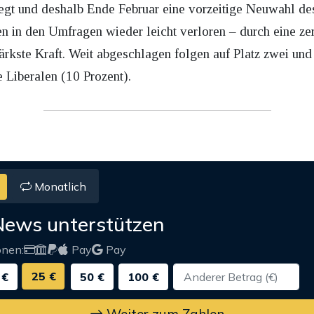
legt und deshalb Ende Februar eine vorzeitige Neuwahl d
n in den Umfragen wieder leicht verloren – durch eine zersp
kste Kraft. Weit abgeschlagen folgen auf Platz zwei und d
e Liberalen (10 Prozent).
Monatlich
News unterstützen
onen:
Pay
Pay
25 €
 €
50 €
100 €
Weiter zum Zahlen