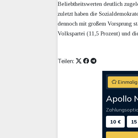
Beliebtheitswerten deutlich zuge
zuletzt haben die Sozialdemokrate
dennoch mit großem Vorsprung stär
Volkspartei (11,5 Prozent) und di
Teilen:
Einmalig
Apollo 
Zahlungsopti
10 €
15