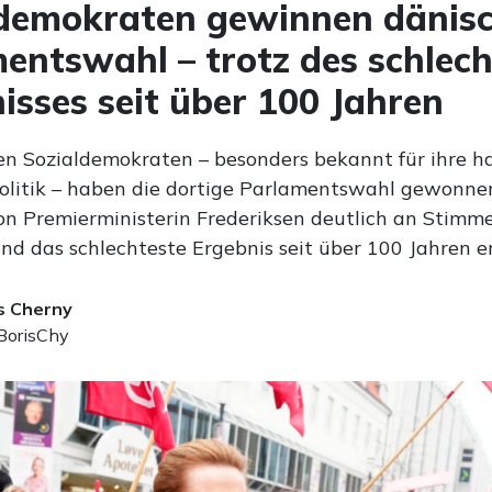
ldemokraten gewinnen dänis
entswahl – trotz des schlec
isses seit über 100 Jahren
en Sozialdemokraten – besonders bekannt für ihre h
olitik – haben die dortige Parlamentswahl gewonne
von Premierministerin Frederiksen deutlich an Stimm
nd das schlechteste Ergebnis seit über 100 Jahren er
s Cherny
orisChy