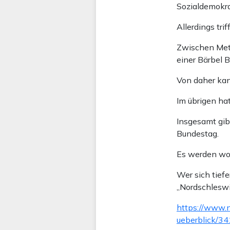
Sozialdemokra
Allerdings tri
Zwischen Mett
einer Bärbel 
Von daher kann
Im übrigen hat
Insgesamt gib
Bundestag.
Es werden wohl
Wer sich tief
„Nordschleswig
https://www.n
ueberblick/3