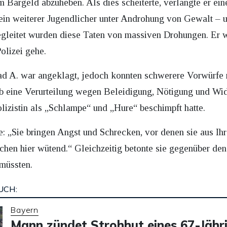
m Bargeld abzuheben. Als dies scheiterte, verlangte er ein
ein weiterer Jugendlicher unter Androhung von Gewalt – 
leitet wurden diese Taten von massiven Drohungen. Er 
olizei gehe.
 A. war angeklagt, jedoch konnten schwerere Vorwürfe 
eb eine Verurteilung wegen Beleidigung, Nötigung und Wi
lizistin als „Schlampe“ und „Hure“ beschimpft hatte.
e: „Sie bringen Angst und Schrecken, vor denen sie aus Ihr
hen hier wütend.“ Gleichzeitig betonte sie gegenüber den
 müssten.
UCH:
Bayern
Mann zündet Strohhut eines 67-Jähr