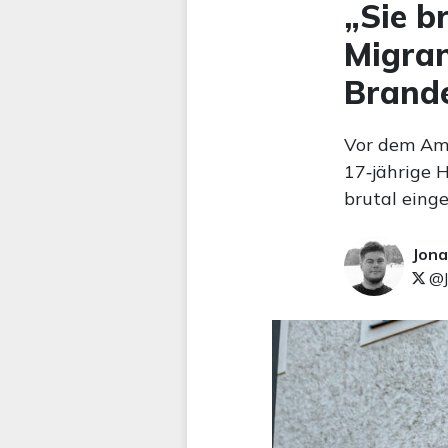
„Sie b
Migran
Brand
Vor dem Amt
17‑jährige 
brutal einge
Jona
@J