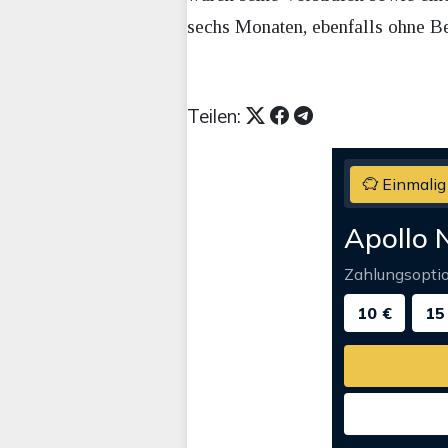
sechs Monaten, ebenfalls ohne Bew
Teilen:
Einmalig
Apollo 
Zahlungsopti
10 €
15