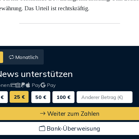
ährung. Das Urteil ist rechtskräftig.
Monatlich
News unterstützen
onen:
Pay
Pay
25 €
 €
50 €
100 €
Weiter zum Zahlen
Bank-Überweisung