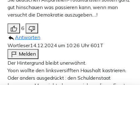
gut hinschauen was passieren kann, wenn man
versucht die Demokratie auszugeben….!
6
Antworten
Wortleser
14.12.2024 um 10:26 Uhr
601T
Melden
Der Hintergrund bleibt unerwähnt.
Yoon wollte den linksversifften Haushalt kastrieren.
Oder anders ausgedrückt : den Schuldenstaat
begrenzen. Man sieht also, wer sich an dieser Front
Dieser Artikel ist kostenlos für alle –
erhebt und auch zum letzten Mittel greift, wird
dank
Freunden von Apollo News »
gnadenlos entsorgt. Zum Glück für Milei liegt
Argentinien nicht in Asien, sondern in der
Nachbarschaft der USA, die jetzt von Trump regiert
werden wird.
1