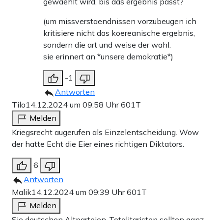
gewaehlt wird, bis das ergebnis passt?
(um missverstaendnissen vorzubeugen ich
kritisiere nicht das koereanische ergebnis,
sondern die art und weise der wahl.
sie erinnert an *unsere demokratie*)
-1
Antworten
Tilo
14.12.2024 um 09:58 Uhr
601T
Melden
Kriegsrecht augerufen als Einzelentscheidung. Wow
der hatte Echt die Eier eines richtigen Diktators.
6
Antworten
Malik
14.12.2024 um 09:39 Uhr
601T
Melden
Sie deutschen Altparteien-Totalitaristen sollten ganz