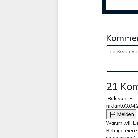
Kommen
21 Ko
niklant
03.04.
Melden
Warum will Lin
Betrügereien s
seine grüne G