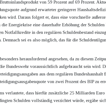
Bruttoinlandsprodukt von 59 Prozent auf 69 Prozent. Akt
dungsquote aufgrund erwarteter geringerer Haushaltsdefiz
nken wird. Daraus folgert er, dass eine vorschnelle außeror
die Energiekrise eine dauerhafte Erhöhung der Schulden
n Notfallkredite in den regulären Schuldenbestand einzu
. Demnach sei es also möglich, das für die Schuldentilgu
l besonders herausfordernd angesehen, da zu diesem Zeitp
e Bundeswehr voraussichtlich aufgebraucht sein wird. Di
rteidigungsausgaben aus dem regulären Bundeshaushalt f
teidigungsausgabenquote von zwei Prozent des BIP zu err
s verlautete, dass hierfür zusätzliche 25 Milliarden Euro
ngten Schulden vollständig verzichtet würde, ergäbe sic