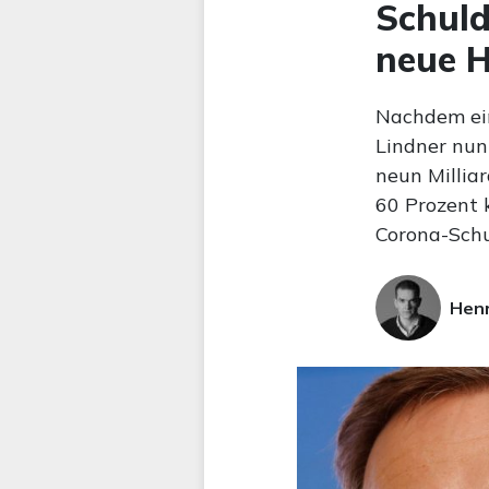
Schuld
neue H
Nachdem ein
Lindner nun
neun Millia
60 Prozent 
Corona-Schu
Hen