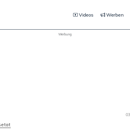
Videos
Werben
Werbung
03
setat