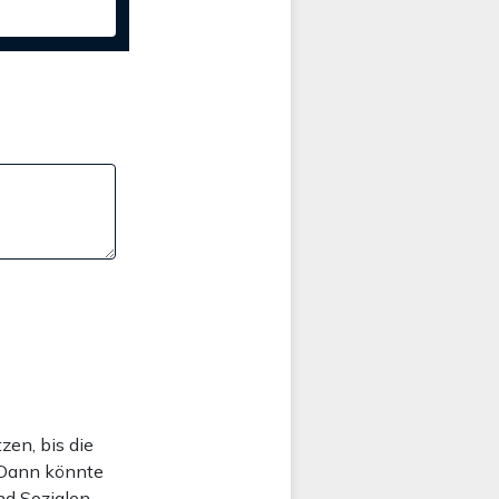
zen, bis die
! Dann könnte
nd Sozialen