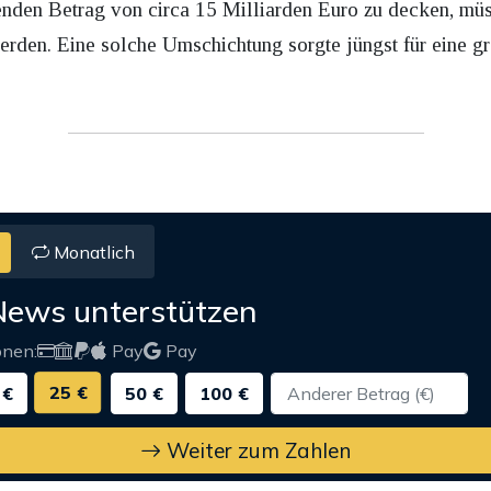
enden Betrag von circa 15 Milliarden Euro zu decken, mü
rden. Eine solche Umschichtung sorgte jüngst für eine g
Monatlich
News unterstützen
onen:
Pay
Pay
25 €
 €
50 €
100 €
Weiter zum Zahlen