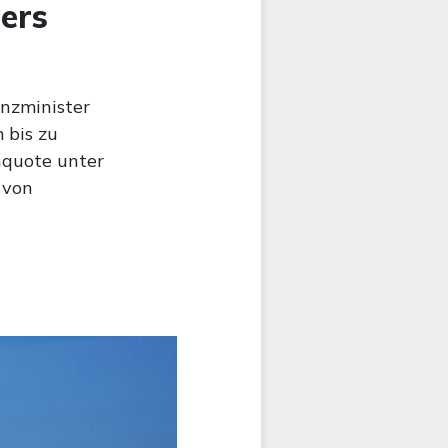
ers
anzminister
 bis zu
nquote unter
 von