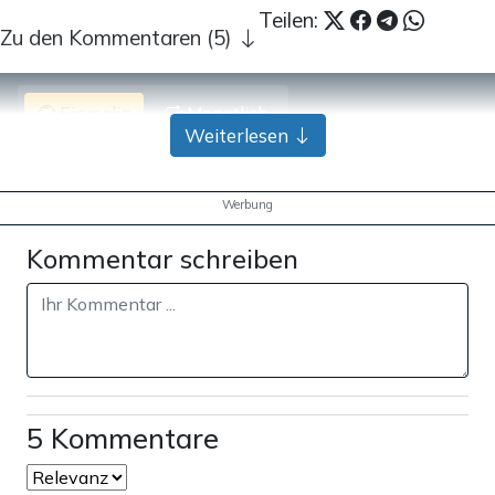
Teilen:
Zu den Kommentaren (5)
Einmalig
Monatlich
Weiterlesen
Apollo News unterstützen
Zahlungsoptionen:
Pay
Pay
Werbung
25 €
10 €
15 €
50 €
100 €
Kommentar schreiben
Weiter zum Zahlen
Bank-Überweisung
5 Kommentare