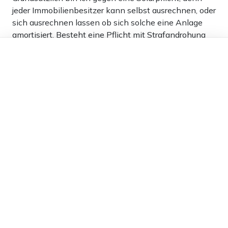
jeder Immobilienbesitzer kann selbst ausrechnen, oder
sich ausrechnen lassen ob sich solche eine Anlage
amortisiert. Besteht eine Pflicht mit Strafandrohung
wird es Streit mit der Bürokratie geben denn nicht
Dieser Artikel ist kostenlos für alle –
dank
Freunden von Apollo News »
jedes Haus ist für eine PV-Anlage geeignet.
Schattenwurf hoher Bäume oder zu geringe Traglast
des Daches. Verwinkeltes Dach auf der Sonnenseite.
Denkmalschutz und und und…. Wer soll das beurteilen
ob PV funktioniert und auch noch rentabel ist? Eine
Behörde? Viel Spaß beim streiten.
0
Antworten
transkuckucksei
12.11.2023 um 02:01 Uhr
1001T
Melden
eine solarpflicht bei neu- und bestandsgebäuden
wäre super. allerdings erstmal bei öffentlichen
gebäuden.