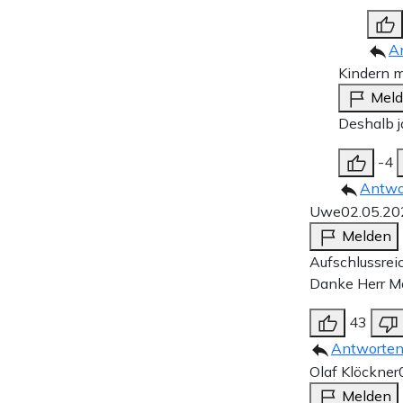
A
Kindern m
Mel
Deshalb j
-4
Antwo
Uwe
02.05.20
Melden
Aufschlussrei
Danke Herr M
43
Antworte
Olaf Klöckner
Melden