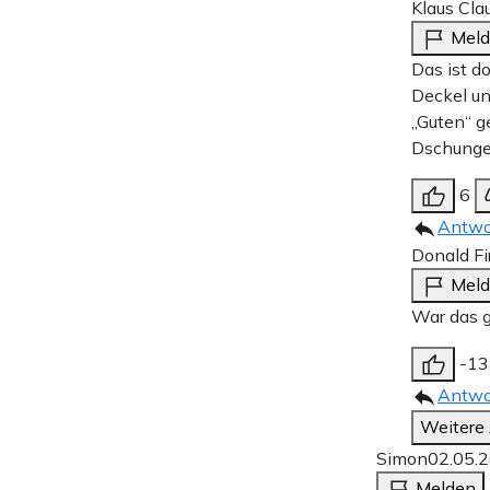
Klaus Cla
Mel
Das ist 
Deckel un
„Guten“ g
Dschunge
6
Antwo
Donald Fi
Mel
War das g
-13
Antwo
Weitere
Simon
02.05.
Melden