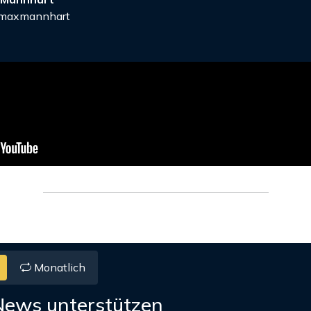
axmannhart
Monatlich
News unterstützen