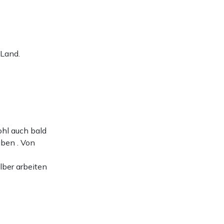
 Land.
ohl auch bald
aben . Von
ber arbeiten