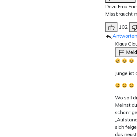
Dazu Frau Faes
Missbraucht m
102
Antworte
Klaus Cla
Mel
Junge ist d
Wo soll 
Meinst du
schon“ ge
„Aufstand
sich feig
das neust