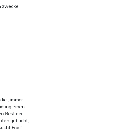
en zwecke
 die „immer
idung einen
en Rest der
ypten gebucht,
sucht Frau“