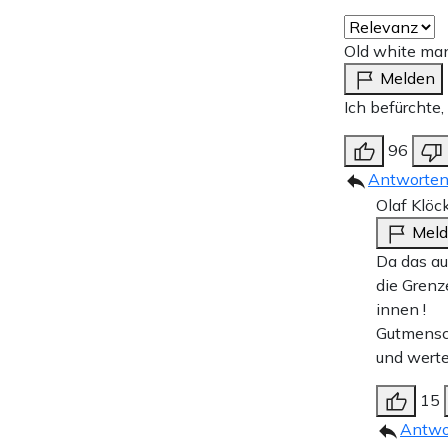
Old white ma
Melden
Ich befürchte,
96
Antworte
Olaf Klöc
Mel
Da das au
die Grenz
innen !
Gutmensc
und werte
15
Antwo