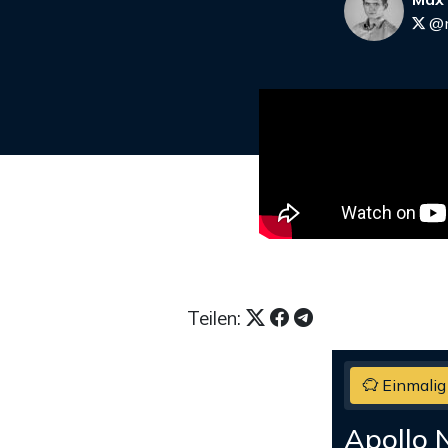
@m
Teilen:
Einmalig
Apollo 