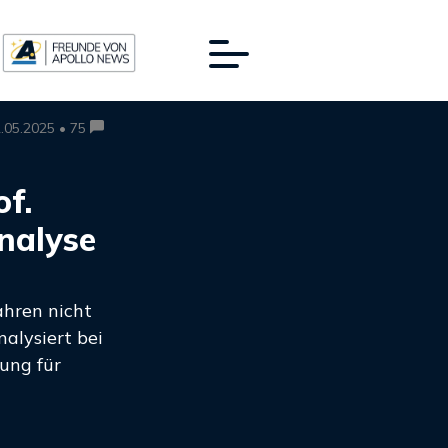
.05.2025 • 75
of.
nalyse
ahren nicht
alysiert bei
ung für