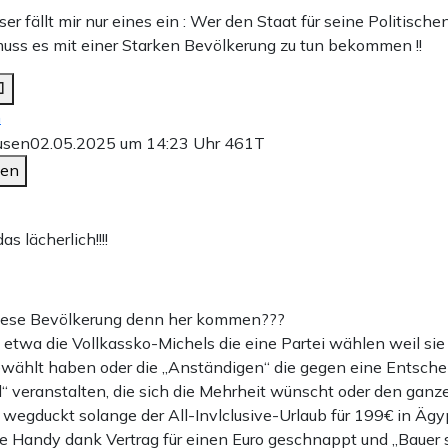
er fällt mir nur eines ein : Wer den Staat für seine Politisch
uss es mit einer Starken Bevölkerung zu tun bekommen !!
n
usen
02.05.2025 um 14:23 Uhr
461T
den
as lächerlich!!!!
diese Bevölkerung denn her kommen???
 etwa die Vollkassko-Michels die eine Partei wählen weil sie
wählt haben oder die „Anständigen“ die gegen eine Entsche
“ veranstalten, die sich die Mehrheit wünscht oder den ganz
e wegduckt solange der All-Invlclusive-Urlaub für 199€ in Äg
e Handy dank Vertrag für einen Euro geschnappt und „Bauer 