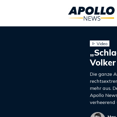
Video
„Schla
Volker
Die ganze A
rechtsextre
mehr aus. D
Apollo News
verheerend 
Max