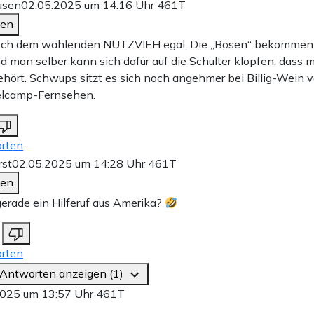
usen
02.05.2025 um 14:16 Uhr
461T
den
doch dem wählenden NUTZVIEH egal. Die „Bösen“ bekommen
d man selber kann sich dafür auf die Schulter klopfen, dass 
ehört. Schwups sitzt es sich noch angehmer bei Billig-Wein 
lcamp-Fernsehen.
rten
rst
02.05.2025 um 14:28 Uhr
461T
den
erade ein Hilferuf aus Amerika?
rten
 Antworten anzeigen (1)
2025 um 13:57 Uhr
461T