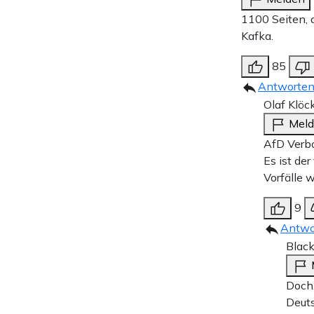
1100 Seiten, d
Kafka.
85
Antworte
Olaf Klöc
Mel
AfD Verbo
Es ist de
Vorfälle 
9
Antwo
Blac
Doch,
Deuts