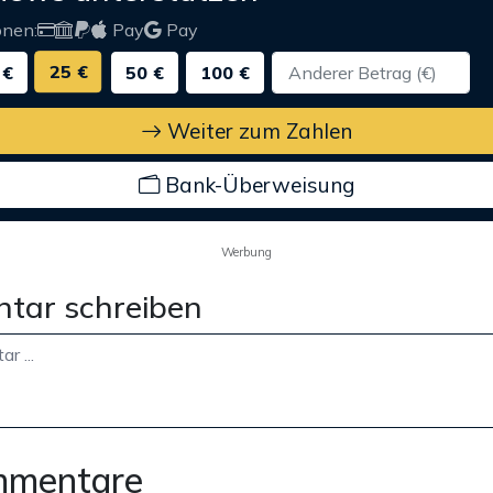
onen:
Pay
Pay
25 €
 €
50 €
100 €
Weiter zum Zahlen
Bank-Überweisung
Werbung
tar schreiben
mmentare