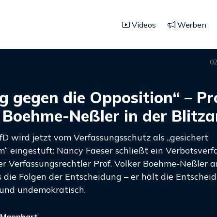
Videos
Werben
02
g gegen die Opposition“ – Pr
 Boehme-Neßler in der Blitza
fD wird jetzt vom Verfassungsschutz als „gesichert
m“ eingestuft: Nancy Faeser schließt ein Verbotsverf
er Verfassungsrechtler Prof. Volker Boehme-Neßler an
 die Folgen der Entscheidung – er hält die Entscheid
und undemokratisch.
 Mannhart