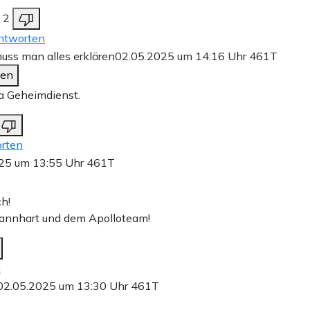
2
ntworten
uss man alles erklären
02.05.2025 um 14:16 Uhr
461T
den
a Geheimdienst.
rten
25 um 13:55 Uhr
461T
ch!
annhart und dem Apolloteam!
n
02.05.2025 um 13:30 Uhr
461T