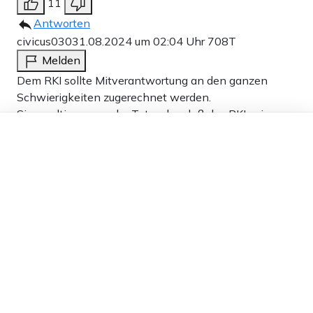
11
Antworten
civicus030
31.08.2024 um 02:04 Uhr
708T
Melden
Dem RKI sollte Mitverantwortung an den ganzen
Schwierigkeiten zugerechnet werden.
Sie resultieren aus der Tatsache, daß das RKI seiner
Dieser Artikel ist kostenlos für alle –
Pflicht gemäß Informationstransparenz nicht
dank
Freunden von Apollo News »
nachgekommen ist
10
Antworten
Herr Herrmann Mann
30.08.2024 um 18:06 Uhr
708T
Melden
Das RKI ist ein Bundesinstitut und agiert also in der
Öffentlichkeit. Wenn er mit seiner Person öffentlich
gehandelt hat, dann muss er sich auch an die für ihn
geltenden Lizenzbedingungen halten und dem