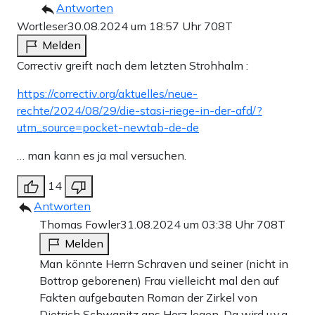
Antworten
Wortleser
30.08.2024 um 18:57 Uhr
708T
Melden
Correctiv greift nach dem letzten Strohhalm :
https://correctiv.org/aktuelles/neue-
rechte/2024/08/29/die-stasi-riege-in-der-afd/?
utm_source=pocket-newtab-de-de
… man kann es ja mal versuchen.
14
Antworten
Thomas Fowler
31.08.2024 um 03:38 Uhr
708T
Melden
Man könnte Herrn Schraven und seiner (nicht in
Bottrop geborenen) Frau vielleicht mal den auf
Fakten aufgebauten Roman der Zirkel von
Dietrich Schwanitz ans Herz legen. Da wird u.v.a.