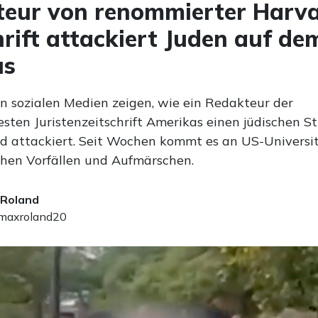
eur von renommierter Harv
hrift attackiert Juden auf de
us
en sozialen Medien zeigen, wie ein Redakteur der
sten Juristenzeitschrift Amerikas einen jüdischen S
nd attackiert. Seit Wochen kommt es an US-Universi
chen Vorfällen und Aufmärschen.
 Roland
axroland20