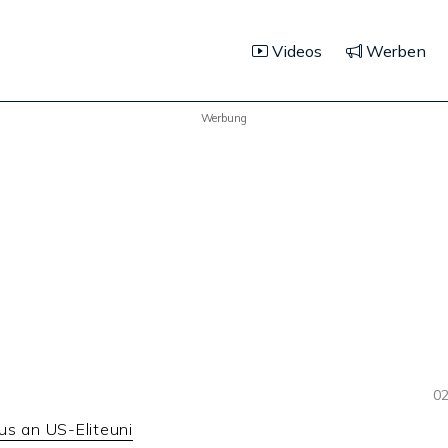
Videos
Werben
Werbung
02
us an US-Eliteuni