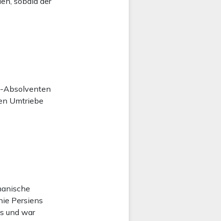
en, sobald der
d-Absolventen
hen Umtriebe
manische
nie Persiens
ns und war