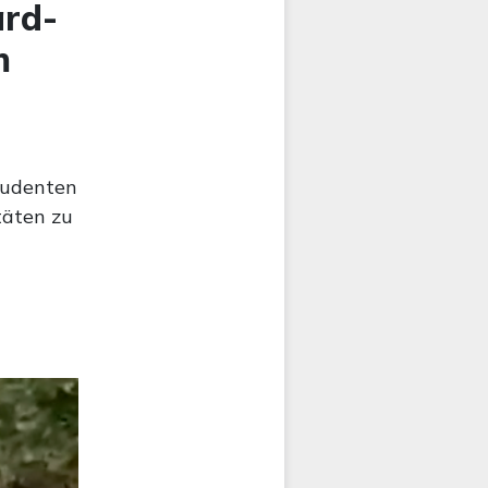
ard-
m
tudenten
täten zu