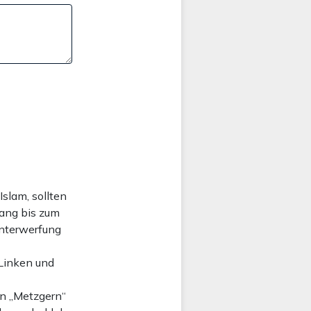
slam, sollten
fang bis zum
Unterwerfung
 Linken und
en „Metzgern“