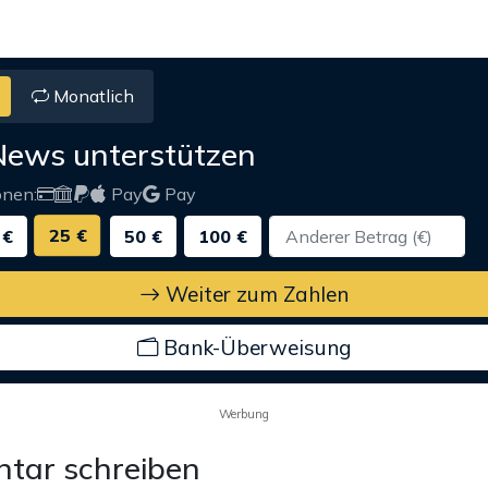
Monatlich
News unterstützen
onen:
Pay
Pay
25 €
 €
50 €
100 €
Weiter zum Zahlen
Bank-Überweisung
Werbung
tar schreiben