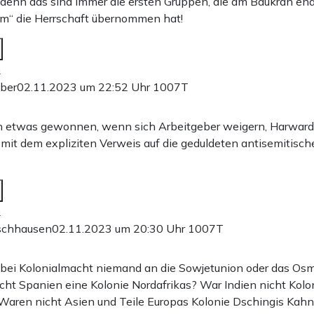
n, denn das sind immer die ersten Gruppen, die am Baukran end
slam“ die Herrschaft übernommen hat!
n
iber
02.11.2023 um 22:52 Uhr
1007T
n etwas gewonnen, wenn sich Arbeitgeber weigern, Harwar
– mit dem expliziten Verweis auf die geduldeten antisemitisc
n
rschhausen
02.11.2023 um 20:30 Uhr
1007T
bei Kolonialmacht niemand an die Sowjetunion oder das Os
cht Spanien eine Kolonie Nordafrikas? War Indien nicht Kolo
Waren nicht Asien und Teile Europas Kolonie Dschingis Kah