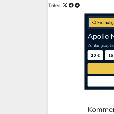
Teilen:
Einmalig
Apollo 
Zahlungsopti
10 €
15
Kommen