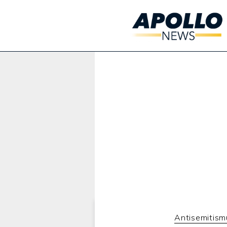
Werbung:
Antisemitism