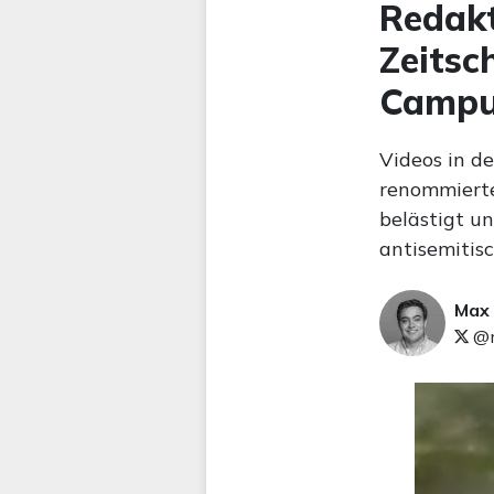
Redakt
Zeitsc
Camp
Videos in d
renommierte
belästigt u
antisemitis
Max
@m