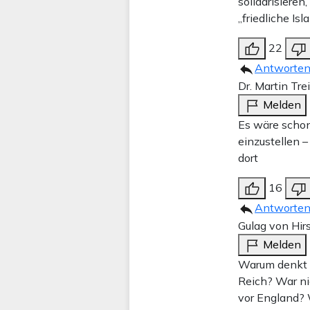
solidarisiere
„friedliche I
22
Antworte
Dr. Martin Tre
Melden
Es wäre scho
einzustellen 
dort
16
Antworte
Gulag von Hi
Melden
Warum denkt 
Reich? War ni
vor England? 