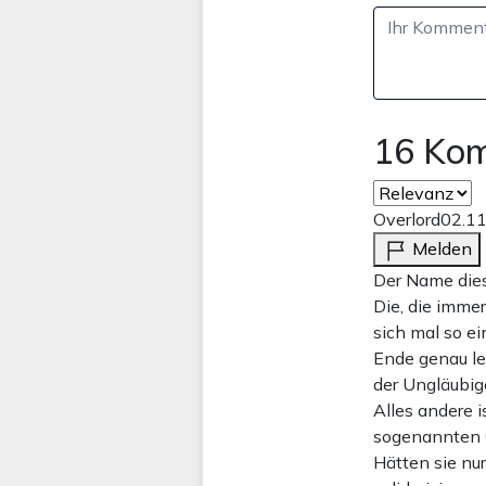
16 Ko
Overlord
02.1
Melden
Der Name dies
Die, die imme
sich mal so e
Ende genau le
der Ungläubige
Alles andere 
sogenannten Q
Hätten sie nu