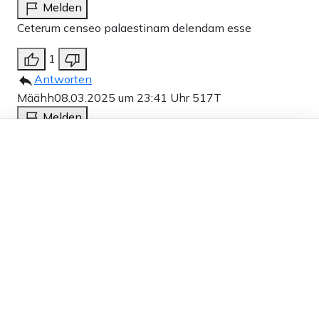
Melden
Ceterum censeo palaestinam delendam esse
1
Antworten
Määhh
08.03.2025 um 23:41 Uhr
517T
Melden
Dieser Artikel ist kostenlos für alle –
Gleich heiss sanieren wäre besser gewesen.
dank
Freunden von Apollo News »
-12
Antworten
howe
09.03.2025 um 09:27 Uhr
517T
Melden
Da lacht das Herz der RAF.
1
Antworten
@Määhh, als Antifafreund mag das so sein