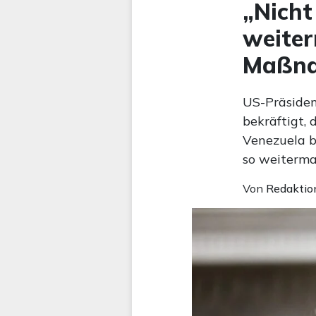
„Nicht
weiter
Maßna
US-Präsiden
bekräftigt,
Venezuela b
so weiterma
Von
Redaktio