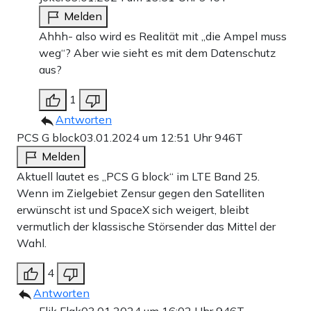
Melden
Ahhh- also wird es Realität mit „die Ampel muss
weg“? Aber wie sieht es mit dem Datenschutz
aus?
1
Antworten
PCS G block
03.01.2024 um 12:51 Uhr
946T
Melden
Aktuell lautet es „PCS G block“ im LTE Band 25.
Wenn im Zielgebiet Zensur gegen den Satelliten
erwünscht ist und SpaceX sich weigert, bleibt
vermutlich der klassische Störsender das Mittel der
Wahl.
4
Antworten
Flik Flak
03.01.2024 um 16:02 Uhr
946T