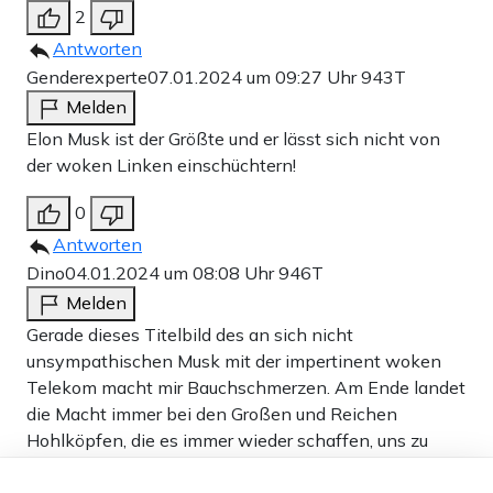
2
Antworten
Genderexperte
07.01.2024 um 09:27 Uhr
943T
Melden
Elon Musk ist der Größte und er lässt sich nicht von
der woken Linken einschüchtern!
0
Antworten
Dino
04.01.2024 um 08:08 Uhr
946T
Melden
Gerade dieses Titelbild des an sich nicht
unsympathischen Musk mit der impertinent woken
Telekom macht mir Bauchschmerzen. Am Ende landet
die Macht immer bei den Großen und Reichen
Hohlköpfen, die es immer wieder schaffen, uns zu
Knechten ihrer Begehrlichkeiten zu machen und sich
Dieser Artikel ist kostenlos für alle –
unserer Existenzen zu bemächtigen. Man hat das