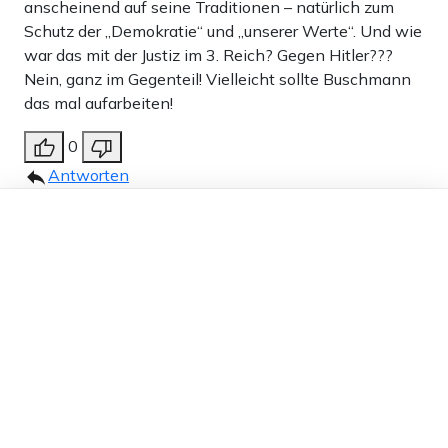
anscheinend auf seine Traditionen – natürlich zum
Schutz der „Demokratie“ und „unserer Werte“. Und wie
war das mit der Justiz im 3. Reich? Gegen Hitler???
Nein, ganz im Gegenteil! Vielleicht sollte Buschmann
das mal aufarbeiten!
0
Antworten
Theo
14.08.2023 um 13:00 Uhr
1088T
Dieser Artikel ist kostenlos für alle –
dank
Freunden von Apollo News »
Melden
Ich hätte die FDP nie so eingeschätzt. Denunzianten
sind verabscheuungswürdigen ihre Unterstützer auch.
0
Antworten
CMcF
13.08.2023 um 23:51 Uhr
1089T
Melden
„Der größte Lump im ganzen Land, das ist und bleibt