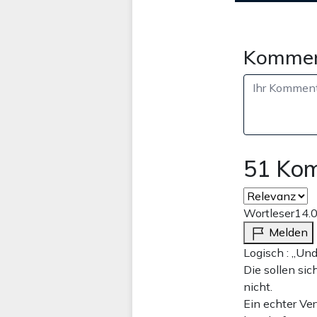
Kommen
51 Ko
Wortleser
14.
Melden
Logisch : „Und
Die sollen si
nicht.
Ein echter Ve