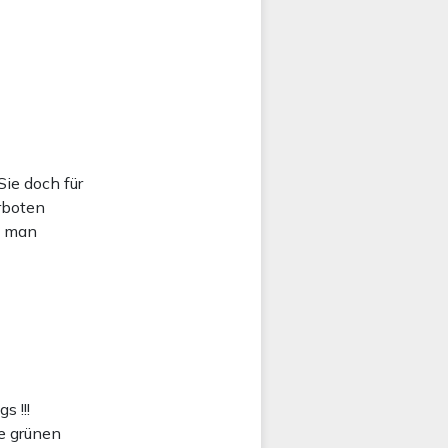
Sie doch für
rboten
nn man
 !!!
ie grünen