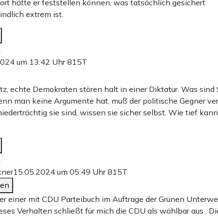
ort hätte er feststellen können, was tatsächlich gesichert
ndlich extrem ist.
n
2024 um 13:42 Uhr
815T
z, echte Demokraten stören halt in einer Diktatur. Was sind 
enn man keine Argumente hat, muß der politische Gegner ve
ederträchtig sie sind, wissen sie sicher selbst. Wie tief ka
n
kner
15.05.2024 um 05:49 Uhr
815T
den
r einer mit CDU Parteibuch im Auftrage der Grünen Unterwegs
ieses Verhalten schließt für mich die CDU als wählbar aus . D