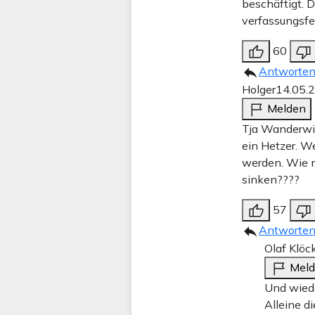
beschäftigt. D
verfassungsfei
60
Antworte
Holger
14.05.
Melden
Tja Wanderwit
ein Hetzer. W
werden. Wie ni
sinken????
57
Antworte
Olaf Klöc
Mel
Und wiede
Alleine d