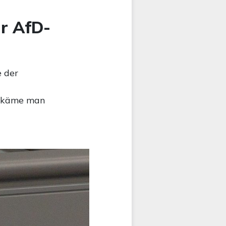
ür AfD-
e der
bekäme man