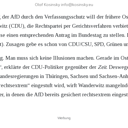
Olaf Kosinsky info@kosinsky.eu
der AfD durch den Verfassungsschutz will der frühere Os
z (CDU), die Rechtspartei per Gerichtsverfahren verbiete
e einen entsprechenden Antrag im Bundestag zu stellen. 
t). Zusagen gebe es schon von CDU/CSU, SPD, Grünen un
ng. Man muss sich keine Illusionen machen. Gerade im Os
“, erklärte der CDU-Politiker gegenüber der
Zeit
. Deswege
Landesregierungen in Thüringen, Sachsen und Sachsen-Anh
 rechtsextrem“ eingestuft wird, wirft Wanderwitz mangel
, in denen die AfD bereits gesichert rechtsextrem eingestu
Werbung