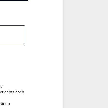
.“
ger gehts doch
Grünen