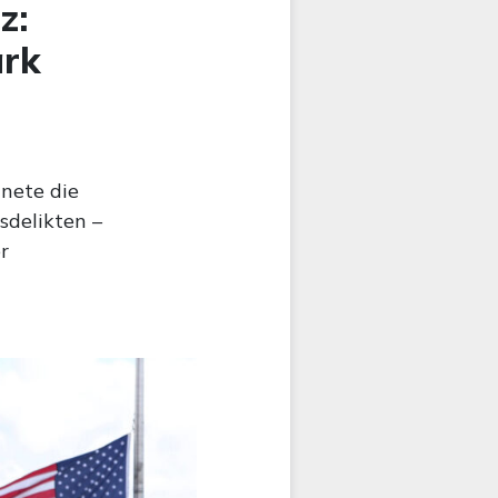
z:
ark
nete die
delikten –
r