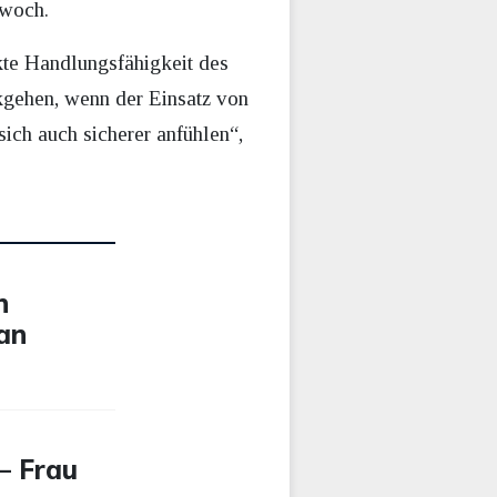
twoch.
kte Handlungsfähigkeit des
kgehen, wenn der Einsatz von
ich auch sicherer anfühlen“,
n
 an
– Frau