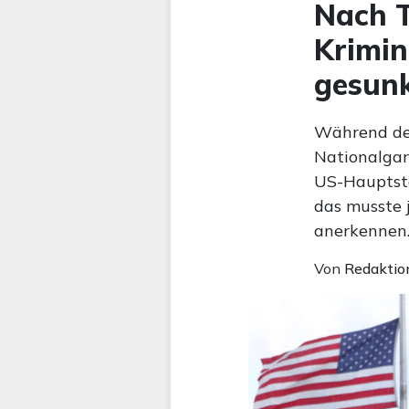
Nach T
Krimin
gesun
Während de
Nationalgar
US-Hauptsta
das musste 
anerkennen
Von
Redaktio