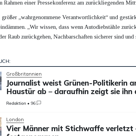
m Rahmen einer Pressekonferenz am zurückliegenden Mit
ne größer „wahrgenommene Verantwortlichkeit“ und gestär
 eindämmen. „Wir wissen, dass wenn Autodiebstähle zurüc
r Raub zurückgehen, Nachbarschaften sicherer sind und s
UCH:
Großbritannien
Journalist weist Grünen-Politikerin a
Haustür ab – daraufhin zeigt sie ihn
Redaktion
•
96
London
Vier Männer mit Stichwaffe verletzt 