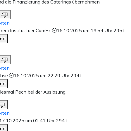
d die Finanzierung des Caterings übernehmen.
rten
fredi Institut fuer CumEx
16.10.2025 um 19:54 Uhr
295T
den
rten
chse
16.10.2025 um 22:29 Uhr
294T
den
diesmal Pech bei der Auslosung.
rten
17.10.2025 um 02:41 Uhr
294T
den