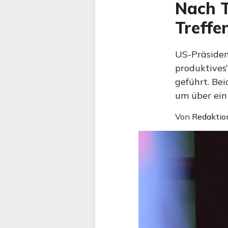
Nach T
Treffe
US-Präsiden
produktives
geführt. Be
um über ein
Von
Redaktio