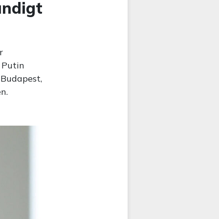
ündigt
r
 Putin
 Budapest,
n.