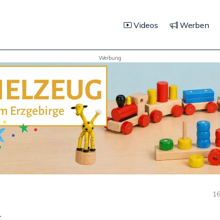
Videos
Werben
Werbung
16
g