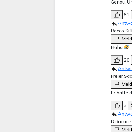
Genau. Un
81
Antwo
Rocco Sif
Mel
Haha
28
Antwo
Freier Sa
Mel
Er hatte 
3
Antwo
Didadude
Mel