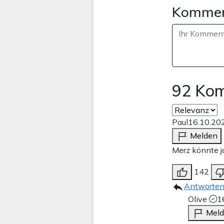
Kommen
92 Ko
Paul
16.10.20
Melden
Merz könnte j
142
Antworte
Olive
1
Mel