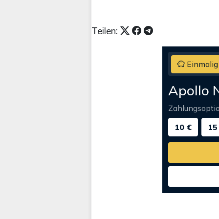
Teilen:
Einmalig
Apollo 
Zahlungsopti
10 €
15