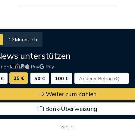
Monatlich
News unterstützen
onen:
Pay
Pay
25 €
 €
50 €
100 €
Weiter zum Zahlen
Bank-Überweisung
Werbung