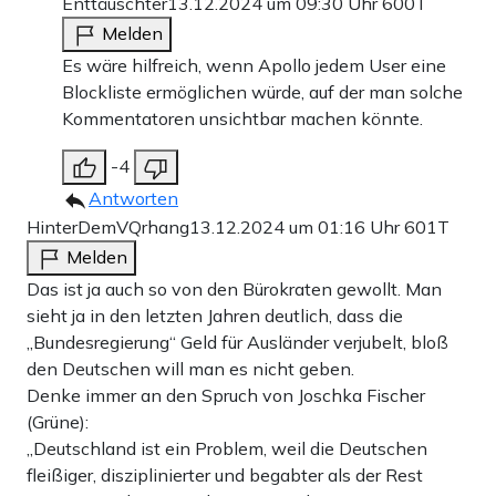
Enttäuschter
13.12.2024 um 09:30 Uhr
600T
Melden
Es wäre hilfreich, wenn Apollo jedem User eine
Blockliste ermöglichen würde, auf der man solche
Kommentatoren unsichtbar machen könnte.
-4
Antworten
HinterDemVQrhang
13.12.2024 um 01:16 Uhr
601T
Melden
Das ist ja auch so von den Bürokraten gewollt. Man
sieht ja in den letzten Jahren deutlich, dass die
„Bundesregierung“ Geld für Ausländer verjubelt, bloß
den Deutschen will man es nicht geben.
Denke immer an den Spruch von Joschka Fischer
(Grüne):
„Deutschland ist ein Problem, weil die Deutschen
fleißiger, disziplinierter und begabter als der Rest