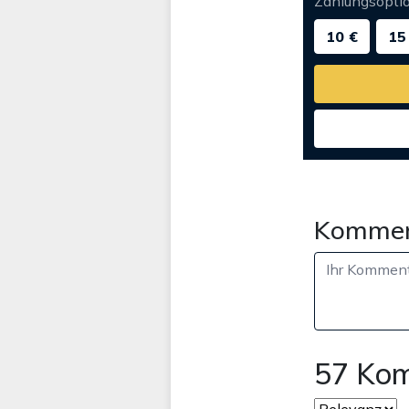
Zahlungsopti
10 €
15
Kommen
57 Ko