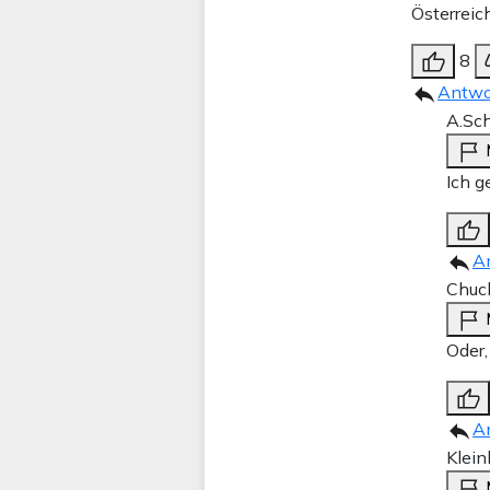
Österreic
8
Antwo
A.Sc
Ich g
A
Chuck
Oder,
A
Klein