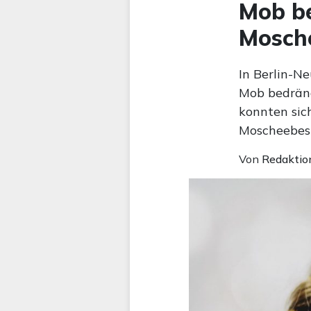
Mob be
Mosch
In Berlin-Ne
Mob bedrängt
konnten sic
Moscheebesu
Von
Redaktio