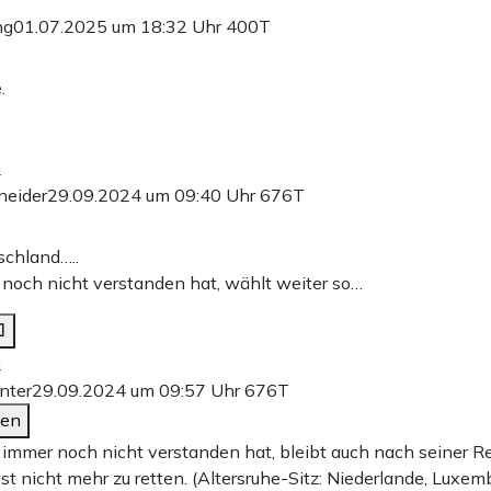
ng
01.07.2025 um 18:32 Uhr
400T
.
n
neider
29.09.2024 um 09:40 Uhr
676T
schland…..
noch nicht verstanden hat, wählt weiter so…
n
nter
29.09.2024 um 09:57 Uhr
676T
den
 immer noch nicht verstanden hat, bleibt auch nach seiner R
ist nicht mehr zu retten. (Altersruhe-Sitz: Niederlande, Luxemb