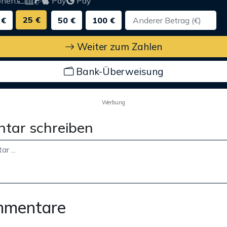
onen:
Pay
Pay
25 €
 €
50 €
100 €
Weiter zum Zahlen
Bank-Überweisung
Werbung
tar schreiben
mmentare