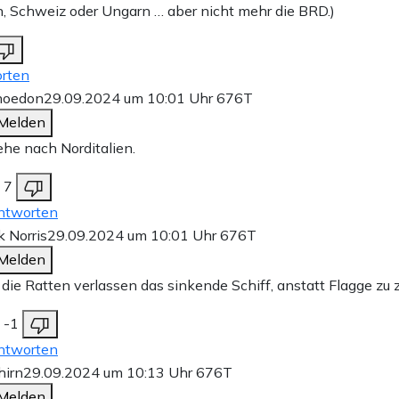
h, Schweiz oder Ungarn … aber nicht mehr die BRD.)
rten
hoedon
29.09.2024 um 10:01 Uhr
676T
Melden
ehe nach Norditalien.
7
ntworten
 Norris
29.09.2024 um 10:01 Uhr
676T
Melden
 die Ratten verlassen das sinkende Schiff, anstatt Flagge zu 
-1
ntworten
hirn
29.09.2024 um 10:13 Uhr
676T
Melden