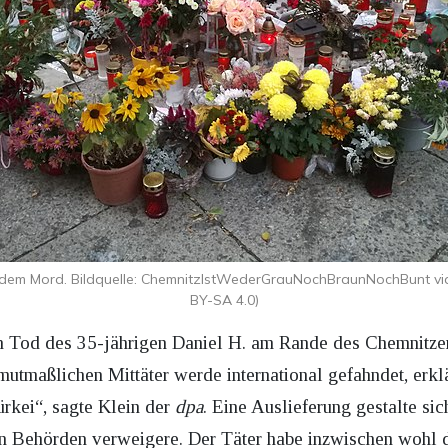
h dem Mord. Bildquelle: ChemnitzIstWederGrauNochBraunNochBunt 
BY-SA 4.0)
Tod des 35-jährigen Daniel H. am Rande des Chemnitzer S
mutmaßlichen Mittäter werde international gefahndet, erk
ürkei“, sagte Klein der
dpa
. Eine Auslieferung gestalte si
n Behörden verweigere. Der Täter habe inzwischen wohl di