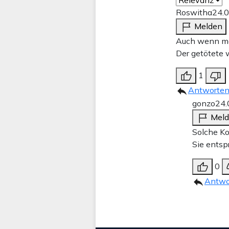
Roswitha
24.
Melden
Auch wenn man
Der getötete 
1
Antworte
gonzo
24.
Mel
Solche Ko
Sie entsp
0
Antwo