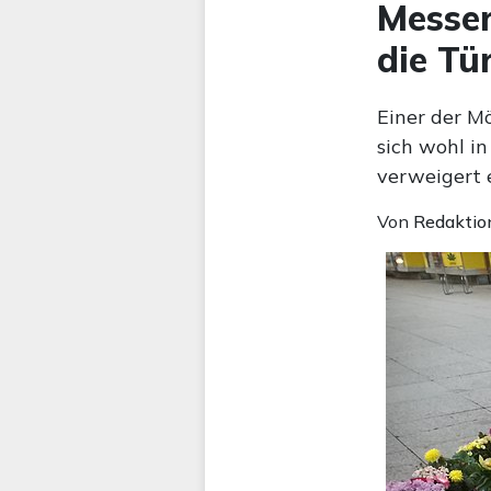
Messer
die Tü
Einer der M
sich wohl in
verweigert 
Von
Redaktio