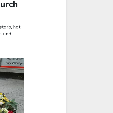
durch
starb, hat
en und