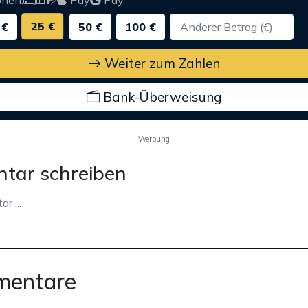
onen:
Pay
Pay
25 €
 €
50 €
100 €
Weiter zum Zahlen
Bank-Überweisung
Werbung
tar schreiben
mentare