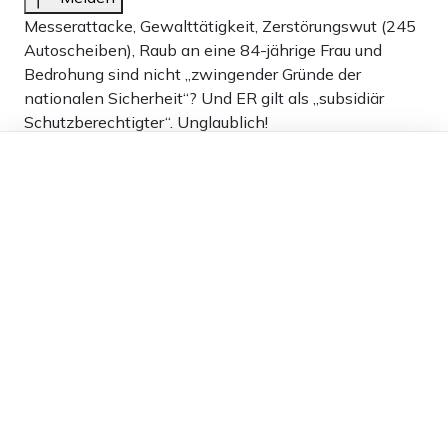
Messerattacke, Gewalttätigkeit, Zerstörungswut (245
Autoscheiben), Raub an eine 84-jährige Frau und
Bedrohung sind nicht „zwingender Gründe der
nationalen Sicherheit“? Und ER gilt als „subsidiär
Schutzberechtigter“. Unglaublich!
Kein Wunde, dass unseren neuen Mitbürger unseren
Dieser Artikel ist kostenlos für alle –
Justiz-System nicht respektieren
dank
Freunden von Apollo News »
8
Antworten
Andrea B.
25.04.2025 um 16:56 Uhr
469T
Melden
Eine Regierung, die sich dermassen von solchen
Typen verarsch… und vorführen lässt, hat keine
Berechtigung einen Staat zu führen.
5
Antworten