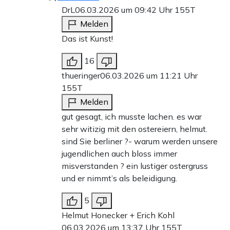
DrL
06.03.2026 um 09:42 Uhr
155T
Melden
Das ist Kunst!
16
thueringer
06.03.2026 um 11:21 Uhr
155T
Melden
gut gesagt, ich musste lachen. es war
sehr witizig mit den ostereiern, helmut.
sind Sie berliner ?- warum werden unsere
jugendlichen auch bloss immer
misverstanden ? ein lustiger ostergruss
und er nimmt’s als beleidigung.
5
Helmut Honecker + Erich Kohl
06.03.2026 um 13:37 Uhr
155T