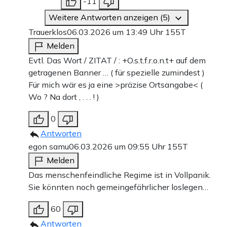
-11
Weitere Antworten anzeigen (5)
Trauerklos
06.03.2026 um 13:49 Uhr
155T
Melden
Evtl. Das Wort / ZITAT / : +O.s.t.f.r.o.n.t+ auf dem
getragenen Banner … ( für spezielle zumindest )
Für mich wär es ja eine >präzise Ortsangabe< (
Wo ? Na dort , . . . ! )
0
Antworten
egon samu
06.03.2026 um 09:55 Uhr
155T
Melden
Das menschenfeindliche Regime ist in Vollpanik.
Sie könnten noch gemeingefährlicher loslegen…
60
Antworten