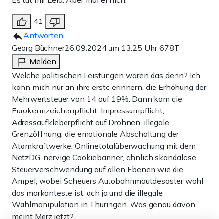
Es tut mir Leid. Aber mal ehrlich.
41
Antworten
Georg Büchner
26.09.2024 um 13:25 Uhr
678T
Melden
Welche politischen Leistungen waren das denn? Ich
kann mich nur an ihre erste erinnern, die Erhöhung der
Mehrwertsteuer von 14 auf 19%. Dann kam die
Eurokennzeichenpflicht, Impressumpflicht,
Adressaufkleberpflicht auf Drohnen, illegale
Grenzöffnung, die emotionale Abschaltung der
Atomkraftwerke, Onlinetotalüberwachung mit dem
NetzDG, nervige Cookiebanner, ähnlich skandalöse
Steuerverschwendung auf allen Ebenen wie die
Ampel, wobei Scheuers Autobahnmautdesaster wohl
das markanteste ist, ach ja und die illegale
Wahlmanipulation in Thüringen. Was genau davon
meint Merz jetzt?