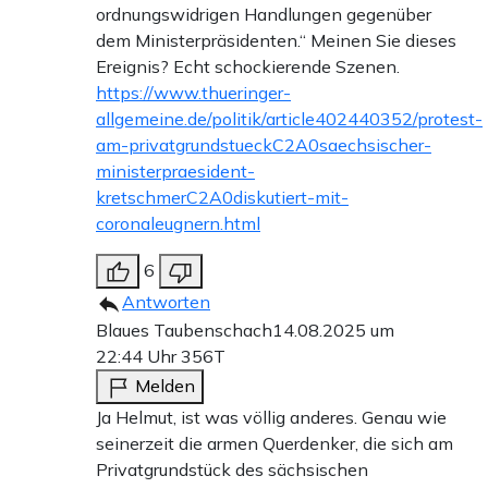
ordnungswidrigen Handlungen gegenüber
dem Ministerpräsidenten.“ Meinen Sie dieses
Ereignis? Echt schockierende Szenen.
https://www.thueringer-
allgemeine.de/politik/article402440352/protest-
am-privatgrundstueckC2A0saechsischer-
ministerpraesident-
kretschmerC2A0diskutiert-mit-
coronaleugnern.html
6
Antworten
Blaues Taubenschach
14.08.2025 um
22:44 Uhr
356T
Melden
Ja Helmut, ist was völlig anderes. Genau wie
seinerzeit die armen Querdenker, die sich am
Privatgrundstück des sächsischen