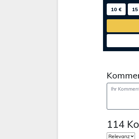
10 €
15
Kommen
114 K