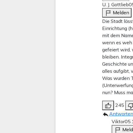
U. J. Gottlieb
0
Melden
Die Stadt läs
Einrichtung (h
mit dem Name
wenn es weh t
gefeiert wird
bleiben. Inte
Geschichte un
alles aufgibt
Was wurden Th
(Unterwerfung
nun? Muss man
245
Antworte
Viktor
05.
Mel