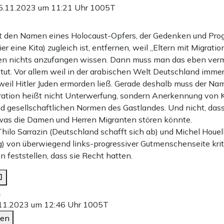
5.11.2023 um 11:21 Uhr
1005T
st den Namen eines Holocaust-Opfers, der Gedenken und Pro
ier eine Kita) zugleich ist, entfernen, weil „Eltern mit Migrati
n nichts anzufangen wissen. Dann muss man das eben vermi
ut. Vor allem weil in der arabischen Welt Deutschland immer
, weil Hitler Juden ermorden ließ. Gerade deshalb muss der N
gration heißt nicht Unterwerfung, sondern Anerkennung von Ku
d gesellschaftlichen Normen des Gastlandes. Und nicht, das
, was die Damen und Herren Migranten stören könnte.
ilo Sarrazin (Deutschland schafft sich ab) und Michel Houe
) von überwiegend links-progressiver Gutmenschenseite krit
 feststellen, dass sie Recht hatten.
n
11.2023 um 12:46 Uhr
1005T
den