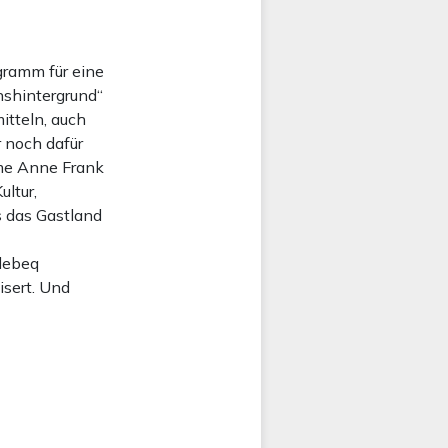
gramm für eine
onshintergrund“
tteln, auch
 noch dafür
ame Anne Frank
ltur,
s das Gastland
llebeq
isert. Und