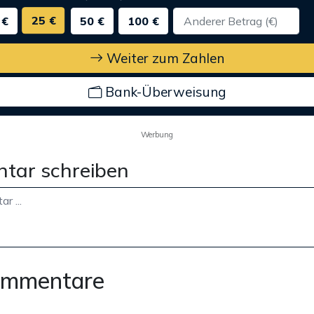
25 €
 €
50 €
100 €
Weiter zum Zahlen
Bank-Überweisung
Werbung
tar schreiben
ommentare