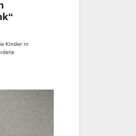
n
nk“
e Kinder in
ordete