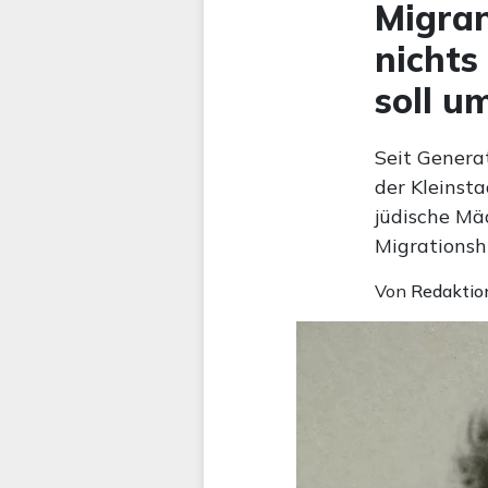
Migran
nichts
soll 
Seit Genera
der Kleinst
jüdische Mä
Migrationsh
Von
Redaktio