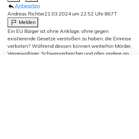
Antworten
Andreas Richter
21.03.2024 um 22:52 Uhr
867T
Melden
Ein EU Bürger ist ohne Anklage, ohne gegen
existierende Gesetze verstoßen zu haben, die Einreise
verboten? Während dessen können weiterhin Mörder,
Vergewaltiger, Schwerverbrecher und alles andere an
Dieser Artikel ist kostenlos für alle –
Gewalttätern ungehindert, ohne Papiere unkontrolliert
dank
Freunden von Apollo News »
einreisen. Sämtliche Lügen der Korrektiv-
Staatsbediensteten sind mittlerweile widerlegt. Und
trotzdem beschließen sogenannte Demokraten so
etwas? Armes Deutschland. Werte? Bei den
politischen „Eliten“ sind keine mehr vorhanden. Sie
schlagen in Abwehr ihres eigenen Komplett-
Versagens, ihrer Heuchelei um sich. Wir sind
mittlerweile da angekommen,wo wir nie wieder hin
wollten.