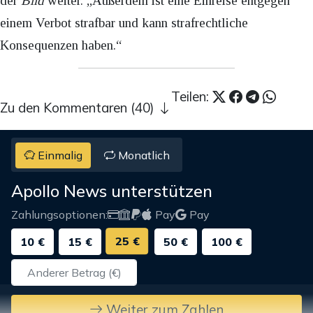
der
Bild
weiter. „Außerdem ist eine Einreise entgegen
einem Verbot strafbar und kann strafrechtliche
Konsequenzen haben.“
Teilen:
Zu den Kommentaren (40)
Einmalig
Monatlich
Apollo News unterstützen
Zahlungsoptionen:
Pay
Pay
25 €
10 €
15 €
50 €
100 €
Weiter zum Zahlen