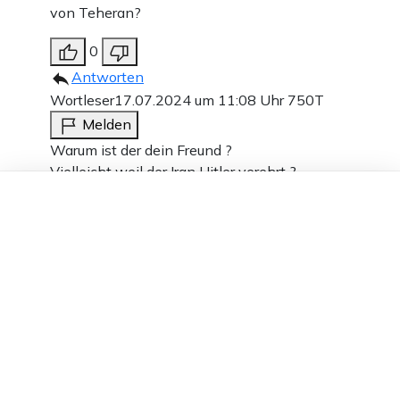
von Teheran?
0
Antworten
Wortleser
17.07.2024 um 11:08 Uhr
750T
Melden
Warum ist der dein Freund ?
Vielleicht weil der Iran Hitler verehrt ?
Dieser Artikel ist kostenlos für alle –
dank
Freunden von Apollo News »
-2
Antworten
Christliche Warnung
17.07.2024 um
21:35 Uhr
750T
Melden
Die Perser verehren Hitler nicht! Die alten
weißen Männer in Teheran hingegen schon.
0