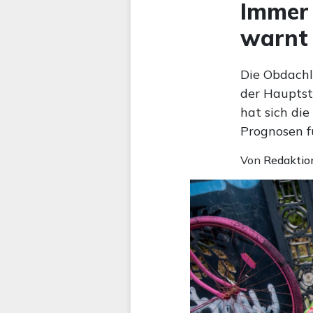
Immer 
warnt 
Die Obdachlo
der Hauptst
hat sich di
Prognosen f
Von
Redaktio