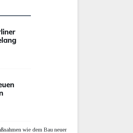
liner
elang
euen
n
 Maßnahmen wie dem Bau neuer