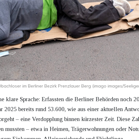
bachloser im Berliner Bezirk Prenzlauer Berg (imago images/Seelige
ine klare Sprache: Erfassten die Berliner Behörden noch
r 2025 bereits rund 53.600, wie aus einer aktuellen Antw
rgeht – eine Verdopplung binnen kürzester Zeit. Diese Za
en mussten – etwa in Heimen, Trägerwohnungen oder Notun
gem Einkommen, Alleinerziehende und Flüchtlinge.