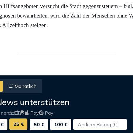
 Hilfsangeboten versucht die Stadt gegenzusteuern – bisl
rognosen bewahrheiten, wird die Zahl der Menschen ohne 
s Allzeithoch steigen.
Monatlich
News unterstützen
onen:
Pay
Pay
25 €
 €
50 €
100 €