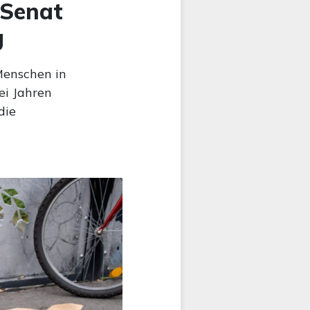
 Senat
g
 Menschen in
ei Jahren
die