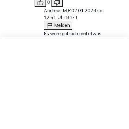
0
Andreas M.P.
02.01.2024 um
12:51 Uhr
947T
Melden
Es wäre gut,sich mal etwas
Hintergrundwissen anzueignen,statt
Dieser Artikel ist kostenlos für alle –
nur öffentlich rechtliche Sendungen
dank
Freunden von Apollo News »
anzuschauen. Diese Zeit muss man
sich aber nehmen, damit man nicht
nur etwas nachplabbert was die
zwangsfinanzierte
Staatspropaganda herausposaunt.
Sie wollen Fakten,dann lesen Sie
diesen Artikel.
https://tkp.at/2024/01/02/kriegspropa
war-der-kriegseintritt-russlands-
wirklich-ein-voelkerrechtswidriger-
angriffskrieg/