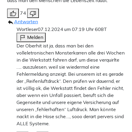
dass man den Menschen die Lebenszeit raubt.
74
Antworten
Wortleser
07.12.2024 um 07:19 Uhr
608T
Melden
Der Oberhit ist ja, dass man bei den
volleletronischen Monsterkarren alle drei Wochen
in die Werkstatt fahren darf, um diese verquirlte
….. auszulesen, weil sie wiedermal eine
Fehlermeldung anzeigt. Bei unserem ist es gerade
der „Reifenluftdruck“. Den prüfen wir dauernd, er
ist völlig ok, die Werkstatt findet den Fehler nicht,
aber wenn ein Unfall passiert, beruft sich die
Gegenseite und unsere eigene Versicherung auf
unseren „fehlerhaften“ Luftdruck. Man könnte
nackt in die Hose sche…., sooo derart pervers sind
ALLE Systeme.