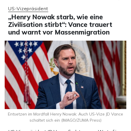
US-Vizepräsident
„Henry Nowak starb, wie eine
Zivilisation stirbt“: Vance trauert
und warnt vor Massenmigration
Entsetzen im Mordfall Henry Nowak: Auch US-Vize JD Vance
schaltet sich ein (IMAGO/ZUMA Press)