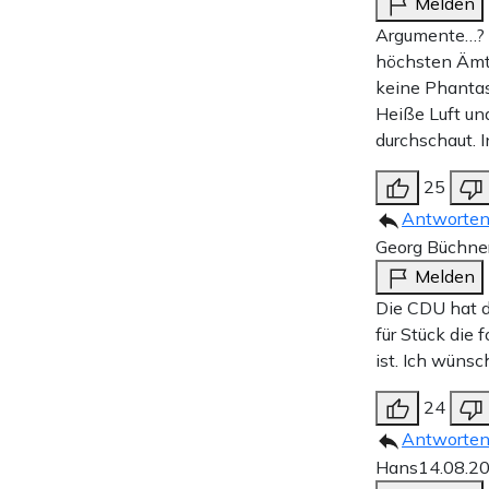
Melden
Argumente…? I
höchsten Ämte
keine Phantas
Heiße Luft un
durchschaut. In
25
Antworte
Georg Büchne
Melden
Die CDU hat d
für Stück die 
ist. Ich wüns
24
Antworte
Hans
14.08.2