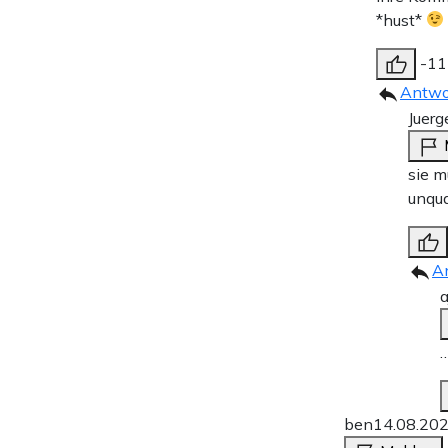
*hust*
-11
Antwo
Juerg
sie m
unqua
A
…
ben
14.08.20