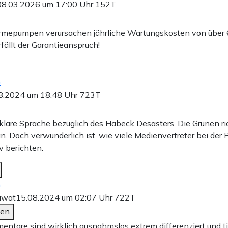
08.03.2026 um 17:00 Uhr
152T
rmepumpen verursachen jährliche Wartungskosten von über 
fällt der Garantieanspruch!
n
8.2024 um 18:48 Uhr
723T
 klare Sprache bezüglich des Habeck Desasters. Die Grünen ri
n. Doch verwunderlich ist, wie viele Medienvertreter bei de
v berichten.
n
awat
15.08.2024 um 02:07 Uhr
722T
den
entare sind wirklich ausnahmslos extrem differenziert und ti