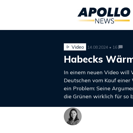
Video
14.08.2024 • 16
Habecks Wär
In einem neuen Video will 
Deutschen vom Kauf einer
ein Problem: Seine Argumen
die Grünen wirklich für so 
Larissa Fußer
@larissafusser