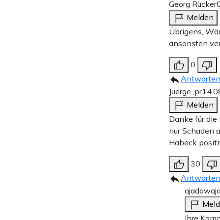
Georg Rücker
Melden
Übrigens, Wä
ansonsten ver
0
Antworte
Juerge ,pr
14.0
Melden
Danke für die
nur Schaden a
Habeck positi
30
Antworte
ajadawaj
Mel
Ihre Komm