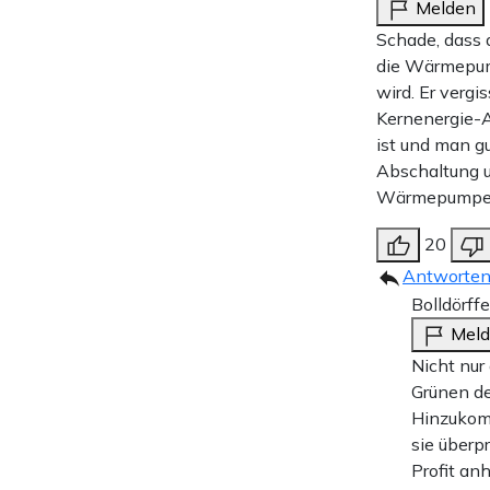
Melden
Schade, dass 
die Wärmepump
wird. Er verg
Kernenergie-A
ist und man g
Abschaltung u
Wärmepump
20
Antworte
Bolldörffe
Mel
Nicht nu
Grünen de
Hinzukomm
sie überp
Profit an