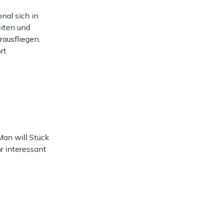
nal sich in
iten und
ausfliegen.
rt
an will Stück
hr interessant