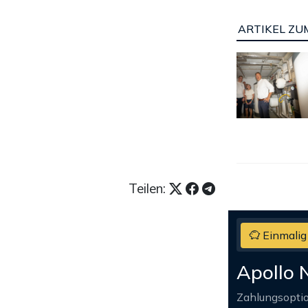
ARTIKEL ZUM
Teilen:
Einmalig
Apollo 
Zahlungsopti