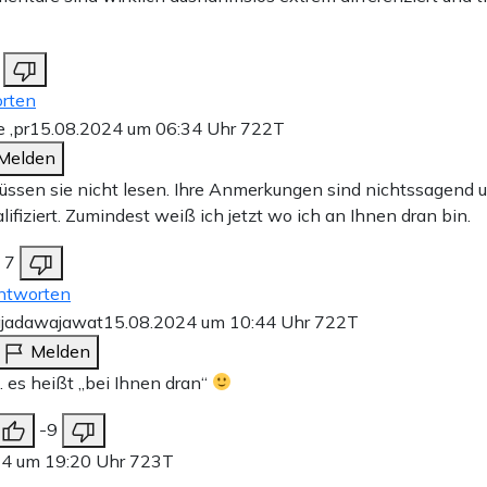
rten
e ,pr
15.08.2024 um 06:34 Uhr
722T
Melden
üssen sie nicht lesen. Ihre Anmerkungen sind nichtssagend 
lifiziert. Zumindest weiß ich jetzt wo ich an Ihnen dran bin.
7
ntworten
ajadawajawat
15.08.2024 um 10:44 Uhr
722T
Melden
 es heißt „bei Ihnen dran“
-9
24 um 19:20 Uhr
723T