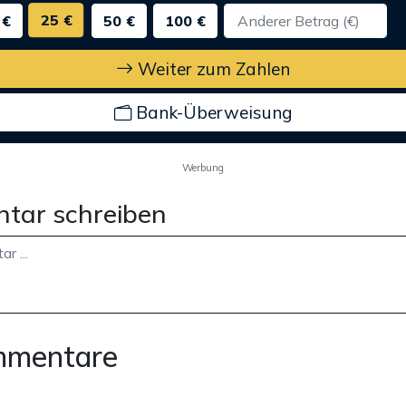
25 €
 €
50 €
100 €
Weiter zum Zahlen
Bank-Überweisung
Werbung
tar schreiben
mmentare