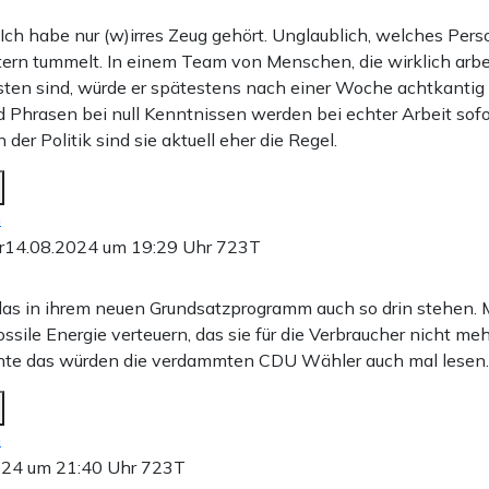
ch habe nur (w)irres Zeug gehört. Unglaublich, welches Perso
rn tummelt. In einem Team von Menschen, die wirklich arbe
ten sind, würde er spätestens nach einer Woche achtkantig r
d Phrasen bei null Kenntnissen werden bei echter Arbeit sofo
 der Politik sind sie aktuell eher die Regel.
n
r
14.08.2024 um 19:29 Uhr
723T
as in ihrem neuen Grundsatzprogramm auch so drin stehen. M
fossile Energie verteuern, das sie für die Verbraucher nicht me
chte das würden die verdammten CDU Wähler auch mal lesen.
n
024 um 21:40 Uhr
723T