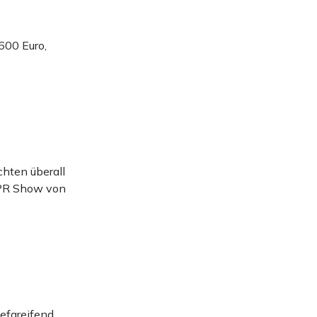
600 Euro,
chten überall
r PR Show von
efgreifend.