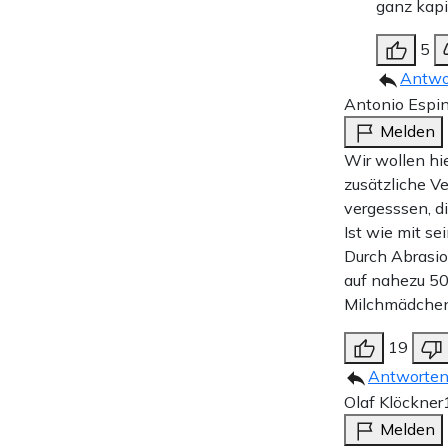
ganz kapit
5
Antwo
Antonio Espi
Melden
Wir wollen h
zusätzliche V
vergesssen, di
Ist wie mit s
Durch Abrasio
auf nahezu 50
Milchmädchen
19
Antworte
Olaf Klöckner
Melden