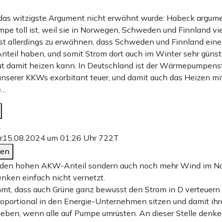
das witzigste Argument nicht erwähnt wurde: Habeck argumen
e toll ist, weil sie in Norwegen, Schweden und Finnland vie
isst allerdings zu erwähnen, dass Schweden und Finnland ein
nteil haben, und somit Strom dort auch im Winter sehr günst
ut damit heizen kann. In Deutschland ist der Wärmepumpenst
nserer KKWs exorbitant teuer, und damit auch das Heizen mi
e…
n
r
15.08.2024 um 01:26 Uhr
722T
den
r den hohen AKW-Anteil sondern auch noch mehr Wind im No
nken einfach nicht vernetzt.
t, dass auch Grüne ganz bewusst den Strom in D verteuern
roportional in den Energie-Unternehmen sitzen und damit ih
heben, wenn alle auf Pumpe umrüsten. An dieser Stelle denken