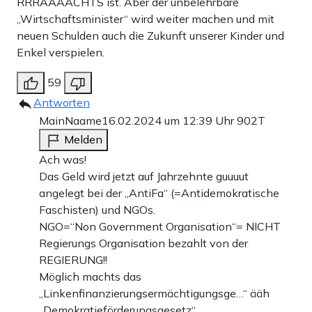
RRRÄÄÄÄCHTS ist. Aber der unbelehrbare
„Wirtschaftsminister“ wird weiter machen und mit
neuen Schulden auch die Zukunft unserer Kinder und
Enkel verspielen.
59
Antworten
MainNaame
16.02.2024 um 12:39 Uhr
902T
Melden
Ach was!
Das Geld wird jetzt auf Jahrzehnte guuuut
angelegt bei der „AntiFa“ (=Antidemokratische
Faschisten) und NGOs.
NGO=“Non Government Organisation“= NICHT
Regierungs Organisation bezahlt von der
REGIERUNG!!
Möglich machts das
„Linkenfinanzierungsermächtigungsge…“ ääh
„Demokratieförderungsgesetz“.