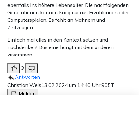
ebenfalls ins höhere Lebensalter. Die nachfolgenden
Generationen kennen Krieg nur aus Erzählungen oder
Computerspielen. Es fehlt an Mahnern und
Zeitzeugen.
Einfach mal alles in den Kontext setzen und
nachdenken! Das eine hängt mit dem anderen
zusammen.
3
Antworten
Christian Weis
13.02.2024 um 14:40 Uhr
905T
Melden
Dieser Artikel ist kostenlos für alle –
Habe mir mal die Mühe gemacht und nachgesehen,
dank
Freunden von Apollo News »
was die beiden Sprecher des Landesverbandes
Sachsen der grünen Jugend so qualifiziert. Um es kurz
zu machen: Es war der Mühe nicht wert. Ebenso wie
sich über deren Geistesflatulenzen aufzuregen. Diese