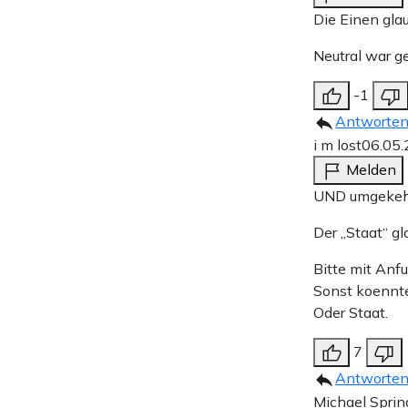
Die Einen glau
Neutral war g
-1
Antworte
i m lost
06.05.
Melden
UND umgekeh
Der „Staat“ gl
Bitte mit Anfu
Sonst koennte
Oder Staat.
7
Antworte
Michael Sprin