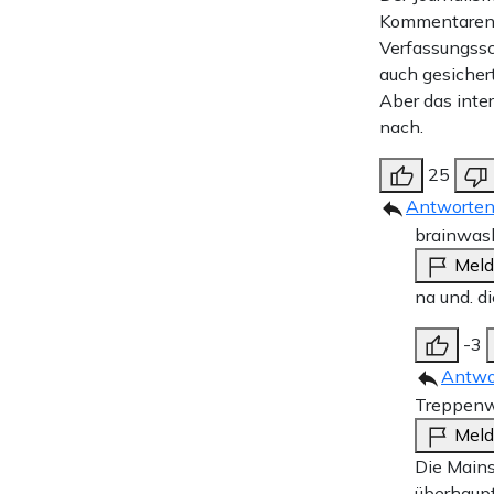
Kommentaren d
Verfassungssc
auch gesichert
Aber das inte
nach.
25
Antworte
brainwas
Mel
na und. d
-3
Antwo
Treppenw
Mel
Die Mains
überhaupt