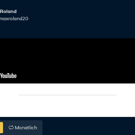
 Roland
axroland20
Monatlich