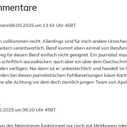
mmentare
mann
06.05.2025 um 13:43 Uhr
458T
n vollkommen recht. Allerdings sind für mich andere Ursachen
heitern verantwortlich. Beruf kommt eben einmal von Berufun
eg für diesen Beruf einfach nicht geeignet. Ein Journalist mu
h schriftlich auszudrücken, auch über ein über dem Durchschni
en verfügen. Nur dann ist er ‚unbestechlich‘ und handelt im 
rden bei diesen journalistischen Fehlbesetzungen kaum Kanti
ne alle Achtung vor dem doch ziemlich jungen Team von Apol
n
5.2025 um 06:20 Uhr
458T
mus des Mainstream funktioniert nur noch mit Meldungen oder