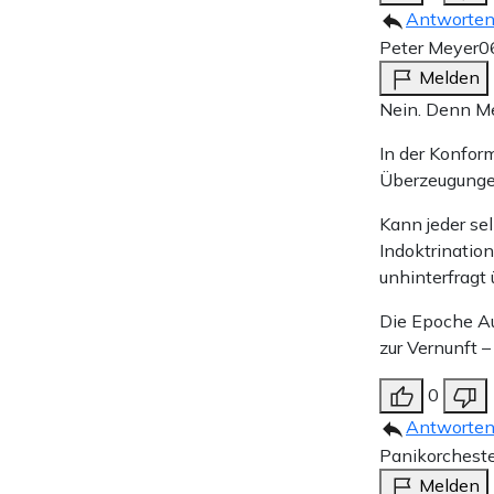
Antworte
Peter Meyer
0
Melden
Nein. Denn Me
In der Konform
Überzeugungen
Kann jeder se
Indoktrination
unhinterfrag
Die Epoche Au
zur Vernunft –
0
Antworte
Panikorcheste
Melden