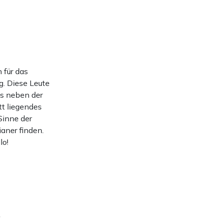
 für das
g. Diese Leute
ss neben der
tt liegendes
Sinne der
aner finden.
lo!