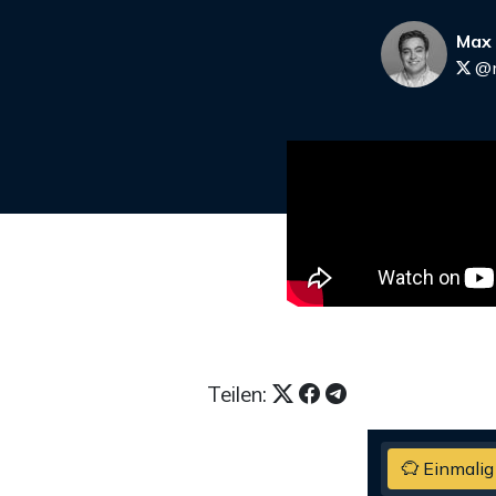
Max
@m
Teilen:
Einmalig