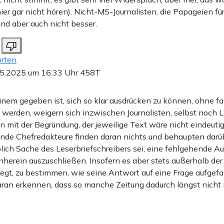
ier gar nicht hören). Nicht-MS-Journalisten, die Papageien fü
ind aber auch nicht besser.
rten
5.2025 um 16:33 Uhr
458T
nem gegeben ist, sich so klar ausdrücken zu können, ohne fa
 werden, weigern sich inzwischen Journalisten, selbst noch L
n mit der Begründung, der jeweilige Text wäre nicht eindeutig
ende Chefredakteure finden daran nichts und behaupten darüb
lich Sache des Leserbriefschreibers sei, eine fehlgehende A
rnherein auszuschließen. Insofern es aber stets außerhalb de
iegt, zu bestimmen, wie seine Antwort auf eine Frage aufgefas
daran erkennen, dass so manche Zeitung dadurch längst nicht 