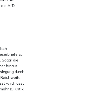
r die AfD
lsch
eserbriefe zu
. Sogar die
er hinaus,
uslegung durch
r Reichweite
st wird, lässt
mehr zu Kritik