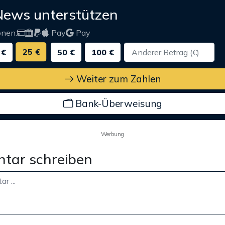
News unterstützen
onen:
Pay
Pay
25 €
 €
50 €
100 €
Weiter zum Zahlen
Bank-Überweisung
Werbung
tar schreiben