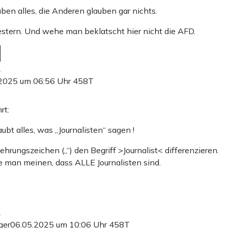
ben alles, die Anderen glauben gar nichts.
estern. Und wehe man beklatscht hier nicht die AFD.
n
2025 um 06:56 Uhr
458T
rt:
aubt alles, was „Journalisten“ sagen !
ehrungszeichen („“) den Begriff >Journalist< differenzieren.
 man meinen, dass ALLE Journalisten sind.
n
ger
06.05.2025 um 10:06 Uhr
458T