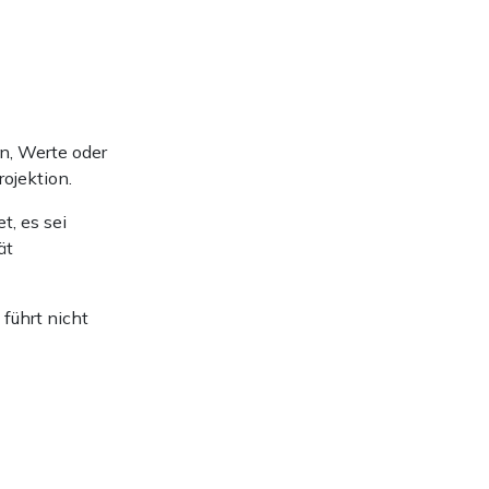
en, Werte oder
ojektion.
t, es sei
ät
führt nicht