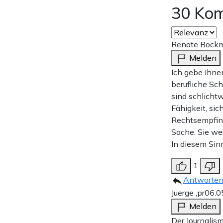
30 Ko
Renate Bock
Melden
Ich gebe Ihne
berufliche Sc
sind schlichtw
Fähigkeit, sic
Rechtsempfind
Sache. Sie we
In diesem Sin
1
Antworte
Juerge ,pr
06.0
Melden
Der Journalis