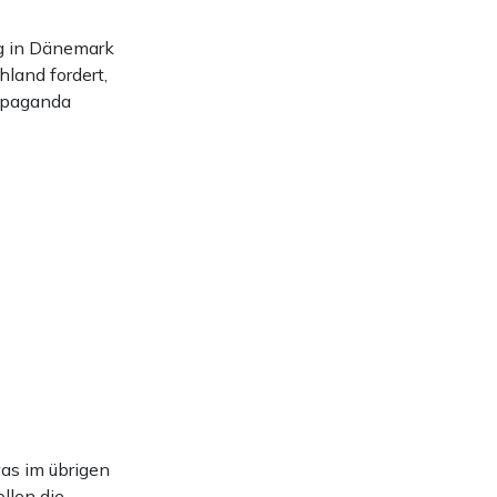
ng in Dänemark
hland fordert,
ropaganda
was im übrigen
llen die