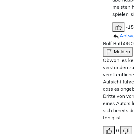
meisten h
spielen, s
-15
Antwo
Ralf Rath
06.0
Melden
Obwohl es kei
verstanden zu
veröffentliche
Aufsicht führ
dass es angeb
Dritte von vo
eines Autors l
sich bereits 
fähig ist.
0