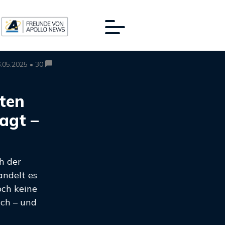
.05.2025 • 30
sten
sagt –
h der
andelt es
och keine
ach – und