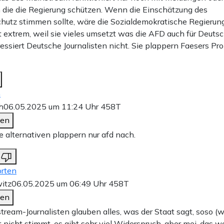
ie die Regierung schützen. Wenn die Einschätzung des
hutz stimmen sollte, wäre die Sozialdemokratische Regieru
 extrem, weil sie vieles umsetzt was die AFD auch für Deutsc
ressiert Deutsche Journalisten nicht. Sie plappern Faesers P
n
h
06.05.2025 um 11:24 Uhr
458T
den
ie alternativen plappern nur afd nach.
rten
itz
06.05.2025 um 06:49 Uhr
458T
den
tream-Journalisten glauben alles, was der Staat sagt, soso (
 nicht stimmt, es gibt sehr viel Widerspruch, aber mei, das wo