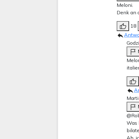
Meloni.
Denk an 
18
Antwo
Godzi
Melon
itali
A
Marti
@Rob
Was h
bilat
Ah, i