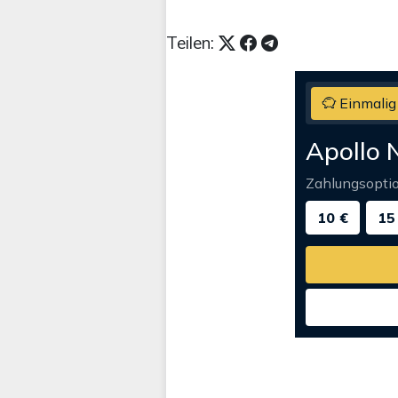
Teilen:
Einmalig
Apollo 
Zahlungsopti
10 €
15