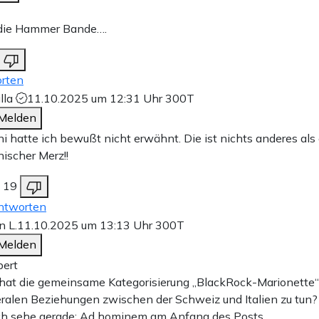
die Hammer Bande….
rten
lla
11.10.2025 um 12:31 Uhr
300T
Melden
i hatte ich bewußt nicht erwähnt. Die ist nichts anderes als 
enischer Merz!!
19
ntworten
n L.
11.10.2025 um 13:13 Uhr
300T
Melden
ert
at die gemeinsame Kategorisierung „BlackRock-Marionette“
eralen Beziehungen zwischen der Schweiz und Italien zu tun?
ch sehe gerade: Ad hominem am Anfang des Posts.