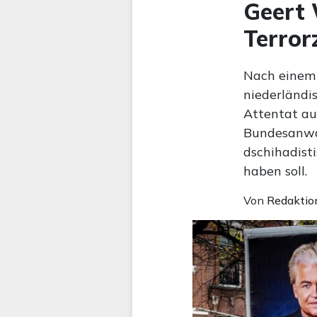
Geert 
Terror
Nach einem 
niederländis
Attentat au
Bundesanwal
dschihadist
haben soll.
Von
Redaktio