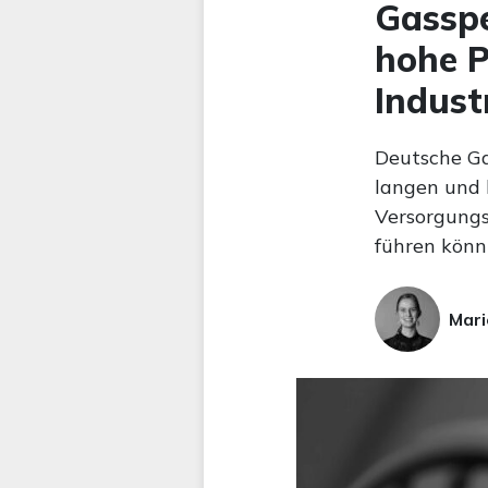
Gasspe
hohe P
Indust
Deutsche Ga
langen und 
Versorgungs
führen könn
Mari