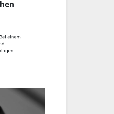
ohen
 Bei einem
nd
nlagen