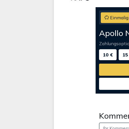
Einmalig
Apollo 
Zahlungsopti
10 €
15
Kommen