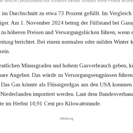
r sind in Deutschland nur schlecht befüllt, sodass hohe Preise drohe
 im Durchschnitt zu etwa 73 Prozent gefüllt. Im Vergleich
iger. Am 1. November 2024 betrug der Füllstand bei Gass
 zu höheren Preisen und Versorgungslücken führen, wenn 
eitung
berichtet. Bei einem normalen oder milden Winter 
sein.
 deutlichen Minusgraden und hohem Gasverbrauch geben, 
gbare Angebot. Das würde zu Versorgungsengpässen führen, 
e. Das Gas könnte als Flüssigerdgas aus den USA kommen 
Niederlanden importiert werden. Laut dem Bundesverband
te im Herbst 10,91 Cent pro Kilowattstunde.
Werbung