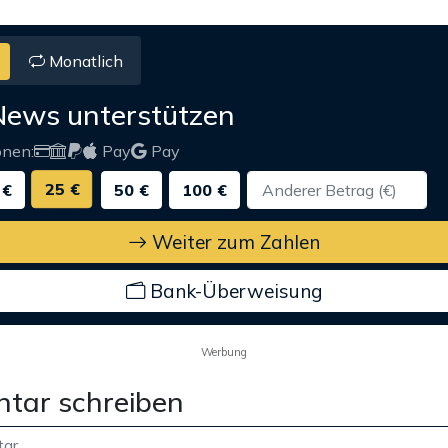
Monatlich
News unterstützen
onen:
Pay
Pay
25 €
 €
50 €
100 €
Weiter zum Zahlen
Bank-Überweisung
Werbung
tar schreiben