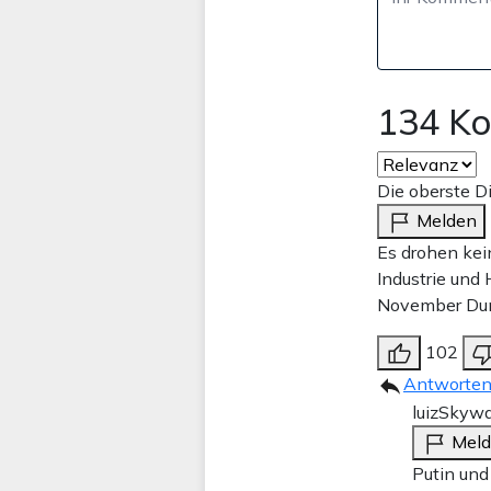
134 K
Die oberste Di
Melden
Es drohen kein
Industrie und
November Dunk
102
Antworte
luizSkyw
Mel
Putin und