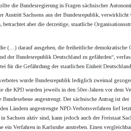
Sollte die Bundesregierung in Fragen sächsischer Autono
 der Austritt Sachsens aus der Bundesrepublik, verwirkl
 betrachtet aber die derzeitige, staatliche Organisationss
die (…) darauf ausgehen, die freiheitliche demokratische
and der Bundesrepublik Deutschland zu gefährden“, verfas
artei für die Gefährdung der staatlichen Einheit Deutschla
verbotes wurde Bundesrepublik lediglich zweimal gezogen:
wie die KPD wurden jeweils in den 50er-Jahren vor dem Ve
 Bundesebene angestrengt. Der sächsische Antrag ist der er
den Ländern angestrengte NPD-Verbotsverfahren lief letz
h in Sachsen aktiv sind, kann jedoch auch der Freistaat S
e ein Verfahren in Karlsruhe anstreben. Einen vergleichbar