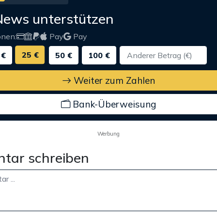
News unterstützen
onen:
Pay
Pay
25 €
 €
50 €
100 €
Weiter zum Zahlen
Bank-Überweisung
Werbung
tar schreiben