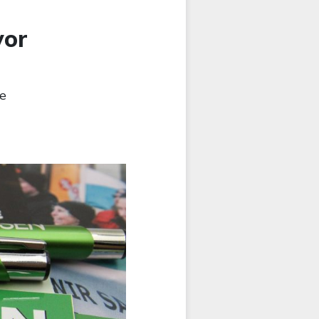
vor
te