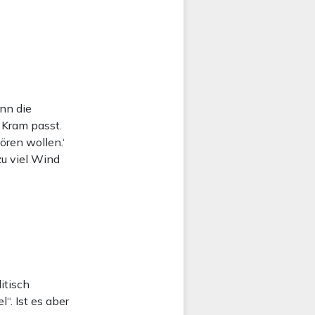
enn die
 Kram passt.
ören wollen.‘
u viel Wind
itisch
“. Ist es aber