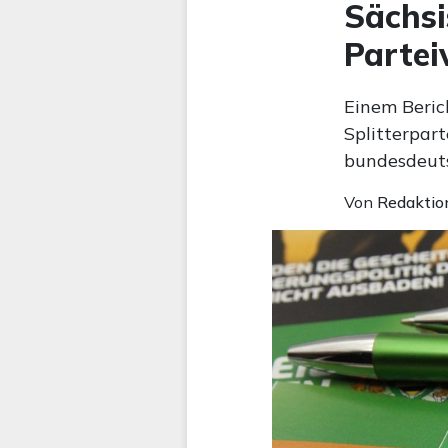
Sächsi
Partei
Einem Berich
Splitterpart
bundesdeuts
Von
Redaktio