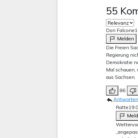
55 Ko
Don Falcone
1
Melden
Die Freien Sac
Regierung nich
Demokratie nac
Mal schauen, 
aus Sachsen.
86
Antworte
Ratte
19.
Mel
Wettervor
„angepasst