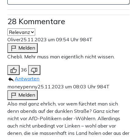
Extremisten, die in jeglicher Form extremistisch sind – in
ihren Ansichten und in ihren Aussagen. Wer so jenseits
28 Kommentare
von Gut und Böse ist, wird auch nicht besser, nur, weil
man ihn verteufelt.
Oliver
25.11.2023 um 09:54 Uhr
984T
Das ist mein Problem mit dieser Sendung – man hat nicht
Melden
wirklich das Gefühl, dass die konstruktive Bekämpfung
Chebli. Mehr muss man eigentlich nicht wissen.
des Frauenhasses oder der Umgang damit überhaupt das
36
Ziel ist. Und das ist nicht ungefährlich, wenn man
Antworten
bedenkt, dass es nicht nur um Beleidigungen, sondern
moneypenny
25.11.2023 um 08:03 Uhr
984T
auch um Morddrohungen geht. Als Hintergrund wird
Melden
Also mal ganz ehrlich, vor wem fürchtet man sich
einfach nur genannt, dass die Männer eben ein Problem
denn abends auf der dunklen Straße? Ganz sicher
mit so starken Frauen wie Sawsan Chebli haben und
nicht vor AfD-Politikern oder -Wählern. Allerdings
damit einfach nicht klarkommen würden.
auch nicht unbedingt vor Linken – wohl aber vor
denen, die sie massenhaft ins Land holen oder aus der