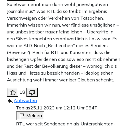
So etwas nennt man dann wohl „investigativen
Apollo News unterstützen
Journalismus“, was RTL da so treibt: Im Ergebnis
Zahlungsoptionen:
Pay
Pay
Verschweigen oder Verdrehen von Tatsachen.
Immerhin wissen wir nun, wer für diese unsäglichen –
25 €
10 €
15 €
50 €
100 €
und unbestreitbar frauenfeindlichen – Übergriffe in
den Silvesternächten verantwortlich ist bzw. war: Es
war die AfD. Nach „Recherchen“ dieses Senders
(Beweise?). Pech für RTL und Konsorten, dass die
Weiter zum Zahlen
bisherigen Opfer denen das sowieso nicht abnehmen
und der Rest der Bevölkerung dieser – womöglich als
Bank-Überweisung
Hass und Hetze zu bezeichnenden – ideologischen
Ausrichtung wohl immer weniger Glauben schenkt.
18
Antworten
Tobias
25.11.2023 um 12:12 Uhr
984T
Melden
RTL war seit Sendebeginn als Unterschichten-