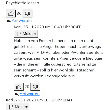
Als Ursprung des Hasses wird absolut vereinfacht die
Psychiatrie lassen.
AfD hingestellt, obwohl die Frauen der AfD mit genau
36
den gleichen Kommentaren zu kämpfen haben. Diese
Antworten
Dokumentation hat nur ein Ziel: politisch zu spalten. Es
Karl1
25.11.2023 um 10:49 Uhr
984T
geht nicht einfach um Frauenhass. Es geht um die
Melden
Habe ich von Frauen bisher auch noch nicht
Positionen einiger Ausgewählten, die dann ihr Buch und
gehört, dass sie Angst haben, nachts unterwegs
ihre Politik verbreiten können. Doch wer den Frauenhass
zu sein, weil AfD-Politiker oder -Wähler ebenfalls
aus einem anderen Lager erfährt, hat in dieser Doku
unterwegs sein könnten. Aber verquere Ideologie
– die in diesem Falle äußerst realitätsfremd zu
keinen Platz.
sein scheint – soll ja hier wohl als „Tatsache“
verkauft werden. Propaganda pur!
Teilen:
Zu den Kommentaren (28)
20
Antworten
Karl1
25.11.2023 um 10:38 Uhr
984T
Einmalig
Monatlich
Melden