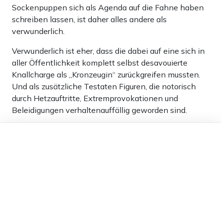
Sockenpuppen sich als Agenda auf die Fahne haben
schreiben lassen, ist daher alles andere als
verwunderlich.
Verwunderlich ist eher, dass die dabei auf eine sich in
aller Öffentlichkeit komplett selbst desavouierte
Knallcharge als „Kronzeugin“ zurückgreifen mussten.
Und als zusätzliche Testaten Figuren, die notorisch
durch Hetzauftritte, Extremprovokationen und
Beleidigungen verhaltenauffällig geworden sind.
8
Dieser Artikel ist kostenlos für alle –
dank
Freunden von Apollo News »
Antworten
Tilo
25.11.2023 um 11:10 Uhr
984T
Melden
RTL mit Harz 4 TV und 100 billig produzierten
Sendungen. Die Zeiten von RTL sind vorbei, das schau
ich mir gar nicht an. Dann wollen die auch noch Geld